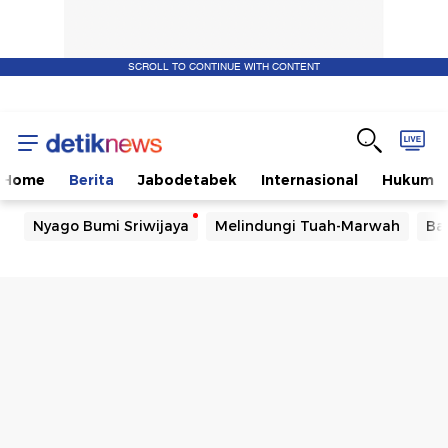
SCROLL TO CONTINUE WITH CONTENT
Home
Berita
Jabodetabek
Internasional
Hukum
Nyago Bumi Sriwijaya
Melindungi Tuah-Marwah
Ba