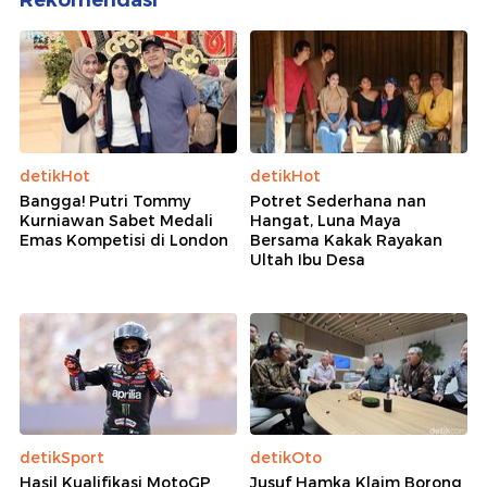
Rekomendasi
detikHot
detikHot
Bangga! Putri Tommy
Potret Sederhana nan
Kurniawan Sabet Medali
Hangat, Luna Maya
Emas Kompetisi di London
Bersama Kakak Rayakan
Ultah Ibu Desa
detikSport
detikOto
Hasil Kualifikasi MotoGP
Jusuf Hamka Klaim Borong