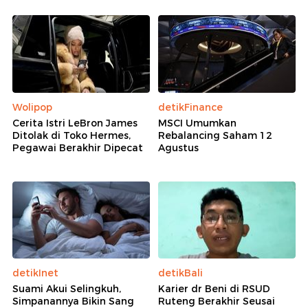
Wolipop
detikFinance
Cerita Istri LeBron James
MSCI Umumkan
Ditolak di Toko Hermes,
Rebalancing Saham 12
Pegawai Berakhir Dipecat
Agustus
detikInet
detikBali
Suami Akui Selingkuh,
Karier dr Beni di RSUD
Simpanannya Bikin Sang
Ruteng Berakhir Seusai