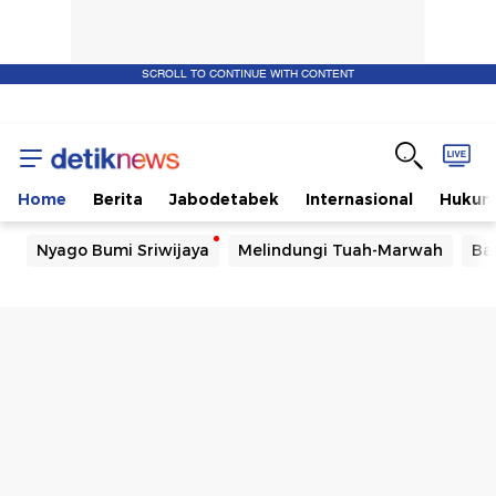
SCROLL TO CONTINUE WITH CONTENT
detikNews
-
Home
Berita
Jabodetabek
Internasional
Huku
Berita
Nyago Bumi Sriwijaya
Melindungi Tuah-Marwah
Ba
hari
ini
di