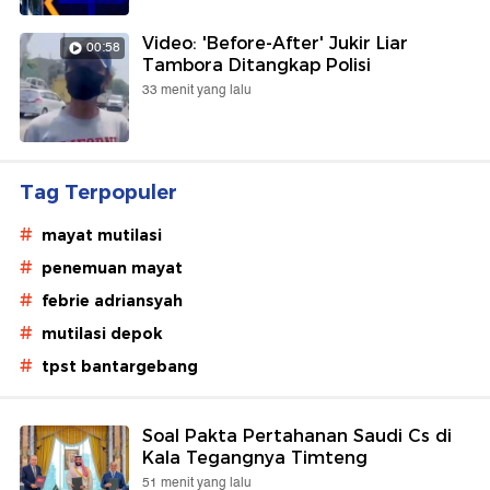
Video: 'Before-After' Jukir Liar
00:58
Tambora Ditangkap Polisi
33 menit yang lalu
Tag Terpopuler
#
mayat mutilasi
#
penemuan mayat
#
febrie adriansyah
#
mutilasi depok
#
tpst bantargebang
Soal Pakta Pertahanan Saudi Cs di
Kala Tegangnya Timteng
51 menit yang lalu