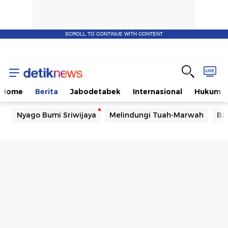
SCROLL TO CONTINUE WITH CONTENT
Home
Berita
Jabodetabek
Internasional
Hukum
Nyago Bumi Sriwijaya
Melindungi Tuah-Marwah
Ba