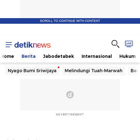
SCROLL TO CONTINUE WITH CONTENT
Home
Berita
Jabodetabek
Internasional
Hukum
Nyago Bumi Sriwijaya
Melindungi Tuah-Marwah
Ban
ADVERTISEMENT