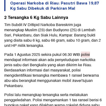
Operasi Narkoba di Riau: Pasutri Bawa 19,87
Kg Sabu Dibekuk di Parkiran Mal
2 Tersangka 6 Kg Sabu Lainnya
Tim Subdit IV Dittipid Narkoba Bareskrim juga
menangkap Muslim (23) dan Budiyono (25) di Lembah
Sari, Pekanbaru, dan Siak Hulu, Kampar. Barang bukti
yang disita sabu 6 kg, sabu 66 gram, sabu 10 gram, dan 2
unit HP milik tersangka.
Pada 1 Agustus 2025 sekira pukul 06.30 WIB
polisi
mendapat informasi akan ada penyeludupan narkotika
jenis sabu dari Bengkalis yang akan dikirim ke Riau.
Berdasarkan informasi dari masyarakat, polisi
mengidentifikasi tersangka membawa 1 ransel berwarna
abu-abu berangkat menggunakan mobil
travel
tujuan
Pekanbaru.
Polisi lalu menangkap tersangka serta melakukan
penggeledahan. Polisi mengamankan 1 tas ransel berisi 6
bungkus paket yang dilakban warna cokelat diduga sabu