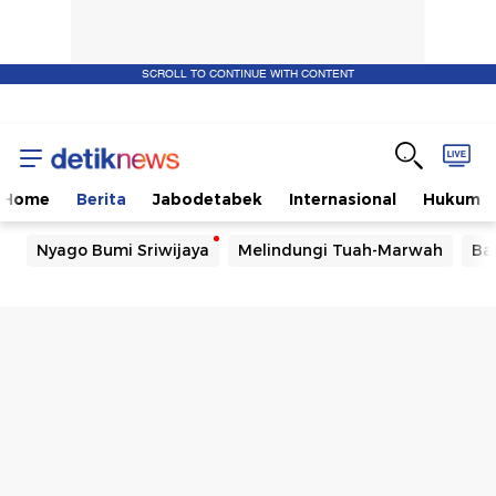
SCROLL TO CONTINUE WITH CONTENT
Home
Berita
Jabodetabek
Internasional
Hukum
Nyago Bumi Sriwijaya
Melindungi Tuah-Marwah
Ba