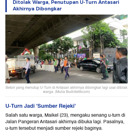
Ditolak Warga, Penutupan U-Turn Antasari
Akhirnya Dibongkar
Beton yang menutup U-Turn di Antasari akhirnya dibongkar lagi usai ditolak
warga. (Mulia Budi/detikcom)
U-Turn Jadi 'Sumber Rejeki'
Salah satu warga, Maikel (23), mengaku senang u-turn di
Jalan Pangeran Antasari akhirnya dibuka lagi. Pasalnya,
u-turn tersebut menjadi sumber rejeki baginya.