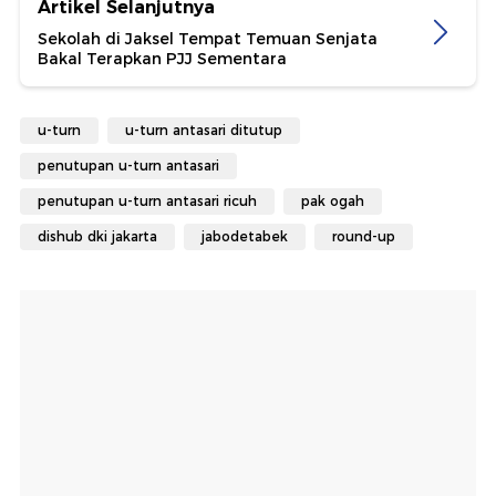
Artikel Selanjutnya
Sekolah di Jaksel Tempat Temuan Senjata
Bakal Terapkan PJJ Sementara
u-turn
u-turn antasari ditutup
penutupan u-turn antasari
penutupan u-turn antasari ricuh
pak ogah
dishub dki jakarta
jabodetabek
round-up