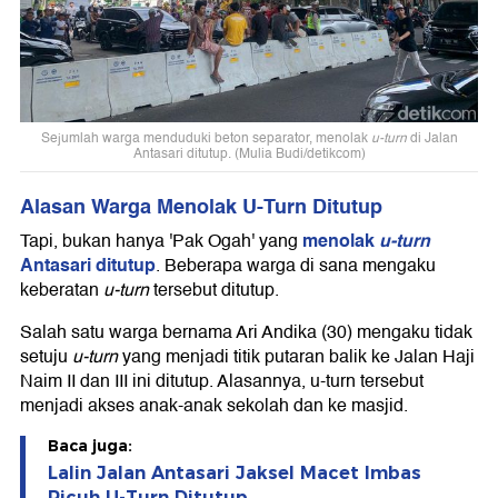
Sejumlah warga menduduki beton separator, menolak
u-turn
di Jalan
Antasari ditutup. (Mulia Budi/detikcom)
Alasan Warga Menolak U-Turn Ditutup
menolak
u-turn
Tapi, bukan hanya 'Pak Ogah' yang
Antasari ditutup
. Beberapa warga di sana mengaku
keberatan
u-turn
tersebut ditutup.
Salah satu warga bernama Ari Andika (30) mengaku tidak
setuju
u-turn
yang menjadi titik putaran balik ke Jalan Haji
Naim II dan III ini ditutup. Alasannya, u-turn tersebut
menjadi akses anak-anak sekolah dan ke masjid.
Baca juga:
Lalin Jalan Antasari Jaksel Macet Imbas
Ricuh U-Turn Ditutup