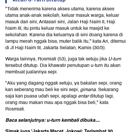
"Tidak menerima karena akses utama, karena akses
utama anak-anak sekolah, keluar masuk warga, keluar
masuk dari sini, Antasari sini, Jalan Haji Naim II, Haji
Naim III, itu pintu keluar masuk untuk ke masjid ke
sekolahan. Karena dia keluarnya di sini doang karena di
lampu merah nggak bisa, muter balik itu," kata Ari, ditemui
di Jl Haji Naim III, Jakarta Selatan, Kamis (30/3).
Warga lainnya, Rosmiati (53), juga tak setuju jika
U-turn
tersebut ditutup. Dia khawatir penutupan u-turn itu akan
membuat jualannya sepi.
"Aku yang dagang nggak setuju, ya bakalan sepi, orang
kan seberang mau beli ke sini sepi,
gimana
. Sekarang
saja kan puasa udah sepi, apalagi
entar
ditutup lagi,
orang mau makan mau apa nggak bisa beli," kata
Rosmiati.
Baca selanjutnya: u-turn kembali dibuka....
Simak juga 'Jakarta Macet, Jokowi: Terlambat 30