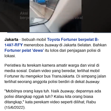
Jakarta
Toyota Fortuner berpelat B-
-
Sebuah mobil
1497-RFY
menerobos
busway
di Jakarta Selatan. Bahkan
Fortuner pelat 'dewa'
itu lolos dari penjagaan polisi di
lokasi.
Peristiwa itu terekam kamera amatir warga dan viral di
media sosial. Dalam video yang beredar, terlihat mobil
Fortuner itu mengekor bus TransJakarta. Di simpang jalan
terlihat seorang anggota polisi berdiri di dekat
busway
.
"Mobilnya orang kaya tuh. Naik
busway
, depannya ada
polisi ditangkap nggak tuh? Kalau kita orang biasa
ditangkap," kata perekam video seperti dilihat, Rabu
(15/6/2022).