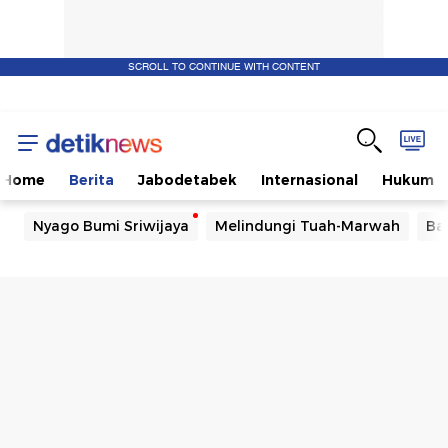
SCROLL TO CONTINUE WITH CONTENT
Home
Berita
Jabodetabek
Internasional
Hukum
Nyago Bumi Sriwijaya
Melindungi Tuah-Marwah
Ba