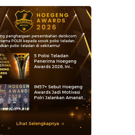
ang penghargaan persembahan detikcom
rsama POLRI kepada sosok polisi teladan.
lkan polisi teladan di sekitarmu!
5 Polisi Teladan
Penerima Hoegeng
Awards 2026, Ini
Kategori dan Kiprahnya
IM57+ Sebut Hoegeng
Awards Jadi Motivasi
Polri Jalankan Amanat
Konstitusi
Lihat Selengkapnya