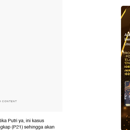
Aj
be
Usu
H CONTENT
ka Putri ya, ini kasus
ngkap (P21) sehingga akan