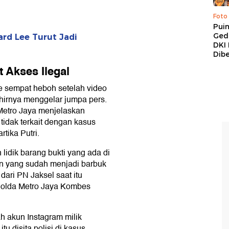
Foto
Pui
Ged
rd Lee Turut Jadi
DKI 
Dibe
t Akses Ilegal
e sempat heboh setelah video
hirnya menggelar jumpa pers.
Metro Jaya menjelaskan
 tidak terkait dengan kasus
tika Putri.
lidik barang bukti yang ada di
n yang sudah menjadi barbuk
dari PN Jaksel saat itu
 Polda Metro Jaya Kombes
h akun Instagram milik
tu disita polisi di kasus