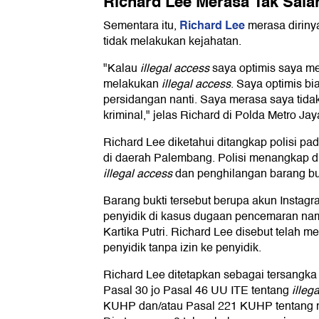
Richard Lee Merasa Tak Sala
Richard Lee
Sementara itu,
merasa dirinya
tidak melakukan kejahatan.
"Kalau
illegal access
saya optimis saya mer
melakukan
illegal access
. Saya optimis bi
persidangan nanti. Saya merasa saya tida
kriminal," jelas Richard di Polda Metro Jay
Richard Lee diketahui ditangkap polisi pa
di daerah Palembang. Polisi menangkap d
illegal access
dan penghilangan barang bu
Barang bukti tersebut berupa akun Instagr
penyidik di kasus dugaan pencemaran nam
Kartika Putri. Richard Lee disebut telah 
penyidik tanpa izin ke penyidik.
Richard Lee ditetapkan sebagai tersangka
Pasal 30 jo Pasal 46 UU ITE tentang
illeg
KUHP dan/atau Pasal 221 KUHP tentang m