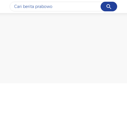
Cancel
Yang sedang ramai dicari
#1
data live draw sgp
#2
kebakaran
#3
prabowo
#4
iran
#5
gempa hari ini
Promoted
Terakhir yang dicari
Loading...