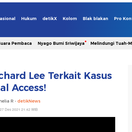
asional
Hukum
detikX
Kolom
Blak blakan
Pro Kon
Suara Pembaca
Nyago Bumi Sriwijaya
Melindungi Tuah-
ichard Lee Terkait Kasus
gal Access!
elia R -
detikNews
 27 Des 2021 21:42 WIB