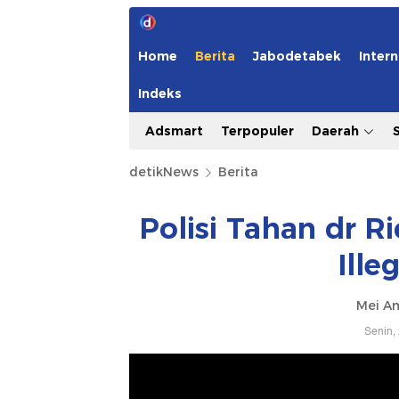
Home
Berita
Jabodetabek
Intern
Indeks
Adsmart
Terpopuler
Daerah
detikNews
Berita
Polisi Tahan dr R
Ille
Mei Am
Senin,