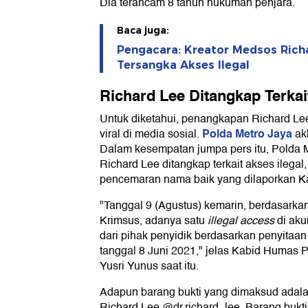
Dia terancam 8 tahun hukuman penjara.
Baca juga:
Pengacara: Kreator Medsos Richa
Tersangka Akses Ilegal
Richard Lee Ditangkap Terkai
Untuk diketahui, penangkapan Richard Le
Polda Metro Jaya
viral di media sosial.
ak
Dalam kesempatan jumpa pers itu, Polda 
Richard Lee ditangkap terkait akses ilegal,
pencemaran nama baik yang dilaporkan Kar
"Tanggal 9 (Agustus) kemarin, berdasarkan 
Krimsus, adanya satu
illegal access
di aku
dari pihak penyidik berdasarkan penyitaan 
tanggal 8 Juni 2021," jelas Kabid Humas
Yusri Yunus saat itu.
Adapun barang bukti yang dimaksud adala
Richard Lee @dr.richard_lee. Barang bukti i