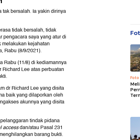
h
 tak bersalah. Ia yakin dirinya
asa tidak bersalah, tidak
Fo
ar pengacara saya yang atur di
k melakukan kejahatan
a, Rabu (8/9/2021).
da Rabu (11/8) di kediamannya
r Richard Lee atas perbuatan
kti.
Foto
Mel
am dr Richard Lee yang disita
Per
a baik yang dilaporkan oleh
Ter
mengakses akunnya yang disita
 pelanggaran tindak pidana
al access
dan/atau Pasal 231
enghilangkan barang bukti.