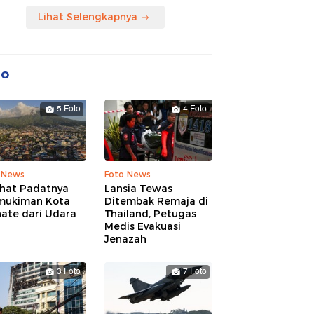
Lihat Selengkapnya
to
5 Foto
4 Foto
 News
Foto News
ihat Padatnya
Lansia Tewas
mukiman Kota
Ditembak Remaja di
nate dari Udara
Thailand, Petugas
Medis Evakuasi
Jenazah
3 Foto
7 Foto