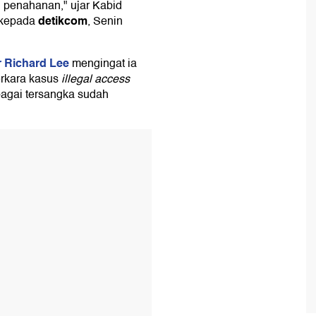
n penahanan," ujar Kabid
detikcom
 kepada
, Senin
 Richard Lee
mengingat ia
rkara kasus
illegal access
agai tersangka sudah