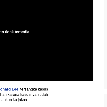
ichard Lee
, tersangka kasus
ahan karena kasusnya sudah
pahkan ke jaksa.