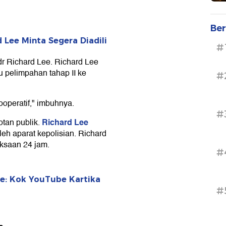
Ber
d Lee Minta Segera Diadili
#
r Richard Lee. Richard Lee
 pelimpahan tahap II ke
#
ooperatif," imbuhnya.
#
Richard Lee
tan publik.
h aparat kepolisian. Richard
ksaan 24 jam.
#
ee: Kok YouTube Kartika
#