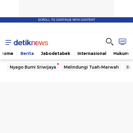
SCROLL TO CONTINUE WITH CONTENT
Home
Berita
Jabodetabek
Internasional
Hukum
Nyago Bumi Sriwijaya
Melindungi Tuah-Marwah
Ba