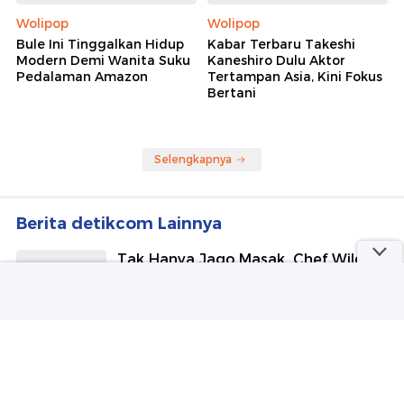
Wolipop
Wolipop
Bule Ini Tinggalkan Hidup
Kabar Terbaru Takeshi
Modern Demi Wanita Suku
Kaneshiro Dulu Aktor
Pedalaman Amazon
Tertampan Asia, Kini Fokus
Bertani
Selengkapnya
Berita detikcom Lainnya
Tak Hanya Jago Masak, Chef Wilgoz
Hobi Kulineran ke Berbagai Kota!
detikFood