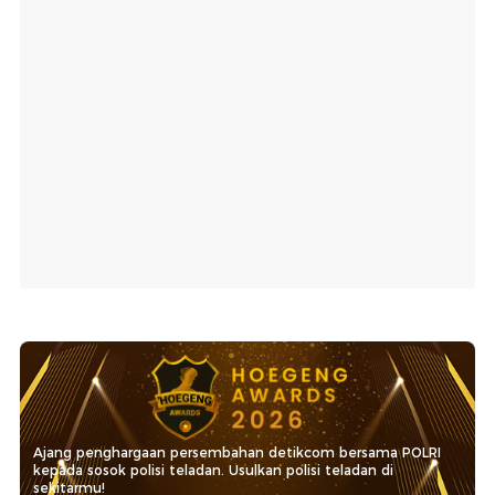
Ajang penghargaan persembahan detikcom bersama POLRI
kepada sosok polisi teladan. Usulkan polisi teladan di
sekitarmu!