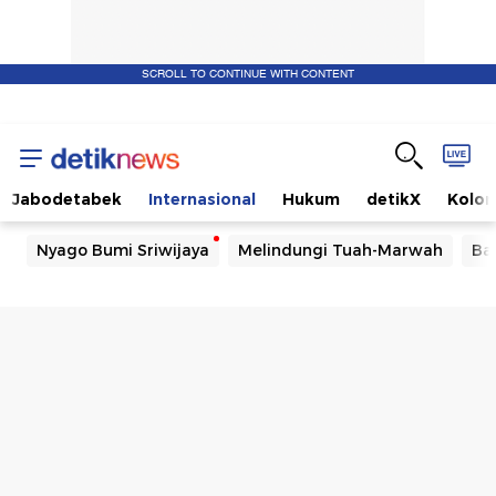
SCROLL TO CONTINUE WITH CONTENT
Jabodetabek
Internasional
Hukum
detikX
Kolo
Nyago Bumi Sriwijaya
Melindungi Tuah-Marwah
Ba