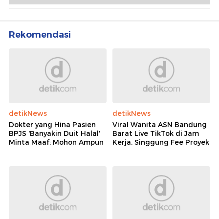
Segera Dilakukan!
Meksiko Ingin Pererat Hubungan Usai Trump
Ancam Serang Kartel Narkoba
Rekomendasi
detikNews
detikNews
Dokter yang Hina Pasien
Viral Wanita ASN Bandung
BPJS 'Banyakin Duit Halal'
Barat Live TikTok di Jam
Minta Maaf: Mohon Ampun
Kerja, Singgung Fee Proyek