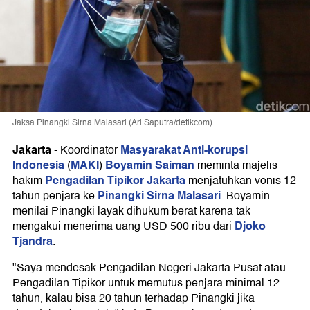
Jaksa Pinangki Sirna Malasari (Ari Saputra/detikcom)
Jakarta
Masyarakat Anti-korupsi
-
Koordinator
Indonesia
MAKI
Boyamin Saiman
(
)
meminta majelis
Pengadilan Tipikor Jakarta
hakim
menjatuhkan vonis 12
Pinangki Sirna Malasari
tahun penjara ke
. Boyamin
menilai Pinangki layak dihukum berat karena tak
Djoko
mengakui menerima uang USD 500 ribu dari
Tjandra
.
"Saya mendesak Pengadilan Negeri Jakarta Pusat atau
Pengadilan Tipikor untuk memutus penjara minimal 12
tahun, kalau bisa 20 tahun terhadap Pinangki jika