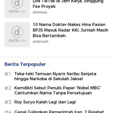
Live TikTok di Jam Kerja, Singgung
Fee Proyek
detikNews
10 Nama Dokter-Nakes Hina Pasien
BPJS Masuk Radar KKI, Jumlah Masih
Bisa Bertambah
detikHealth
Berita Terpopuler
#1
Teka-teki Temuan Nyaris Seribu Senjata
hingga Narkoba di Sekolah Jaksel
#2
Kemdikti Sebut Penulis Paper 'Nobel MBG'
Cantumkan Nama Tanpa Persetujuan
#3
Roy Suryo Kalah Lagi dan Lagi
#4
Gagal Gulingkan Pemerintah Iran, 2 Pejabat