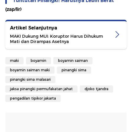
Tuntutan Pinangki: Harusnya Lebih Berat
(zap/lir)
Artikel Selanjutnya
MAKI Dukung MUI: Koruptor Harus Dihukum
Mati dan Dirampas Asetnya
maki
boyamin
boyamin saiman
boyamin saiman maki
pinangki sirna
pinangki sirna malasari
jaksa pinangki permufakatan jahat
djoko tjandra
pengadilan tipikor jakarta