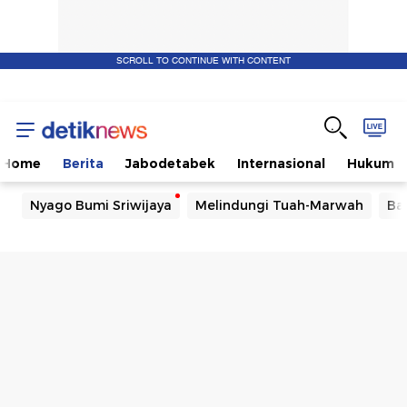
SCROLL TO CONTINUE WITH CONTENT
Home
Berita
Jabodetabek
Internasional
Hukum
Nyago Bumi Sriwijaya
Melindungi Tuah-Marwah
Ba