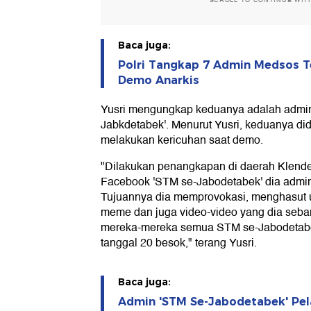
SCROLL TO CONTINUE WIT
Baca juga:
Polri Tangkap 7 Admin Medsos T
Demo Anarkis
Yusri mengungkap keduanya adalah admi
Jabkdetabek'. Menurut Yusri, keduanya d
melakukan kericuhan saat demo.
"Dilakukan penangkapan di daerah Klender
Facebook 'STM se-Jabodetabek' dia admi
Tujuannya dia memprovokasi, menghasut 
meme dan juga video-video yang dia seb
mereka-mereka semua STM se-Jabodetabek
tanggal 20 besok," terang Yusri.
Baca juga:
Admin 'STM Se-Jabodetabek' Pela