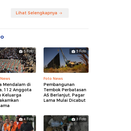
Lihat Selengkapnya
to
5 Foto
5 Foto
 News
Foto News
a Mendalam di
Pembangunan
a, 112 Anggota
Tembok Perbatasan
u Keluarga
AS Berlanjut, Pagar
akamkan
Lama Mulai Dicabut
sama
4 Foto
3 Foto