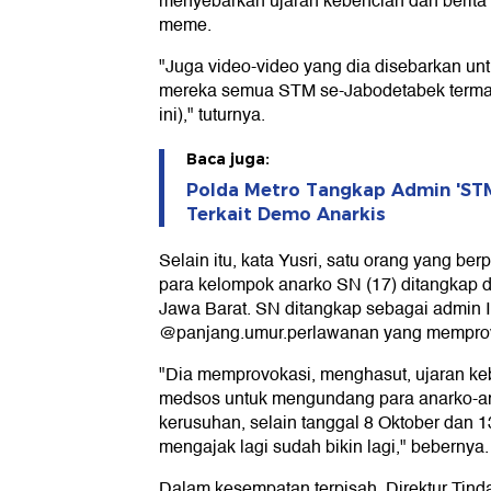
menyebarkan ujaran kebencian dan berit
meme.
"Juga video-video yang dia disebarkan u
mereka semua STM se-Jabodetabek termasu
ini)," tuturnya.
Baca juga:
Polda Metro Tangkap Admin 'ST
Terkait Demo Anarkis
Selain itu, kata Yusri, satu orang yang be
para kelompok anarko SN (17) ditangkap d
Jawa Barat. SN ditangkap sebagai admin 
@panjang.umur.perlawanan yang memprovo
"Dia memprovokasi, menghasut, ujaran keb
medsos untuk mengundang para anarko-a
kerusuhan, selain tanggal 8 Oktober dan 1
mengajak lagi sudah bikin lagi," bebernya.
Dalam kesempatan terpisah, Direktur Tin