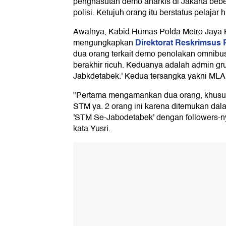
penghasutan demo anarkis di Jakarta bebe
polisi. Ketujuh orang itu berstatus pelaja
Awalnya, Kabid Humas Polda Metro Jaya
Direktorat Reskrimsus 
mengungkapkan
dua orang terkait demo penolakan omnibu
berakhir ricuh. Keduanya adalah admin g
Jabkdetabek.' Kedua tersangka yakni MLAI
"Pertama mengamankan dua orang, khusus
STM ya. 2 orang ini karena ditemukan da
'STM Se-Jabodetabek' dengan followers-ny
kata Yusri.