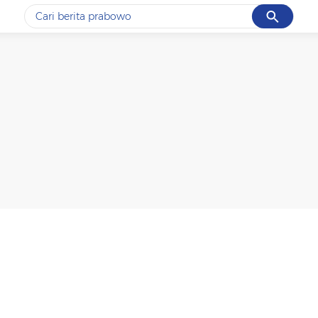
Cancel
Yang sedang ramai dicari
#1
gempa hari ini
#2
gempa
#3
prabowo
#4
iran
#5
demo
Promoted
Terakhir yang dicari
Loading...