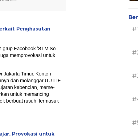
H CONTENT
Ber
#
erkait Penghasutan
n grup Facebook 'STM Se-
#
iduga memprovokasi untuk
 Jakarta Timur. Konten
#
nnya dan melanggar UU ITE.
ujaran kebencian, meme-
arkan untuk memancing
#
 berbuat rusuh, termasuk
#
jar, Provokasi untuk