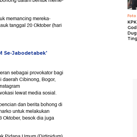
a bohong dalam bentuk meme-
Foto
ntuk memancing mereka-
KPK 
k tanggal 20 Oktober (hari
God
Duga
Tin
M Se-Jabodetabek'
rperan sebagai provokator bagi
i daerah Cibinong, Bogor,
Instagram
kasi lewat media sosial.
encian dan berita bohong di
narko untuk melakukan
3 Oktober, besok dia juga
dak Pidana Umum (Dirtipidum)