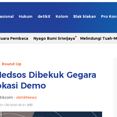
asional
Hukum
detikX
Kolom
Blak blakan
Pro Kon
Suara Pembaca
Nyago Bumi Sriwijaya
Melindungi Tuah-
Round-Up
edsos Dibekuk Gegara
okasi Demo
tikcom -
detikNews
21 Okt 2020 06:31 WIB