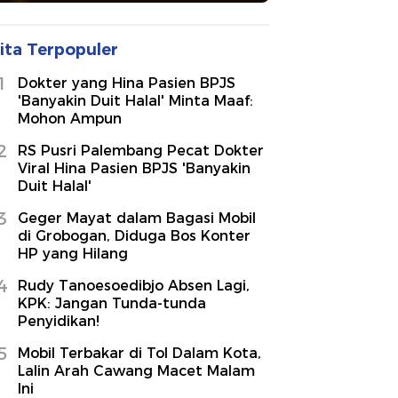
ita Terpopuler
1
Dokter yang Hina Pasien BPJS
'Banyakin Duit Halal' Minta Maaf:
Mohon Ampun
2
RS Pusri Palembang Pecat Dokter
Viral Hina Pasien BPJS 'Banyakin
Duit Halal'
3
Geger Mayat dalam Bagasi Mobil
di Grobogan, Diduga Bos Konter
HP yang Hilang
4
Rudy Tanoesoedibjo Absen Lagi,
KPK: Jangan Tunda-tunda
Penyidikan!
5
Mobil Terbakar di Tol Dalam Kota,
Lalin Arah Cawang Macet Malam
Ini