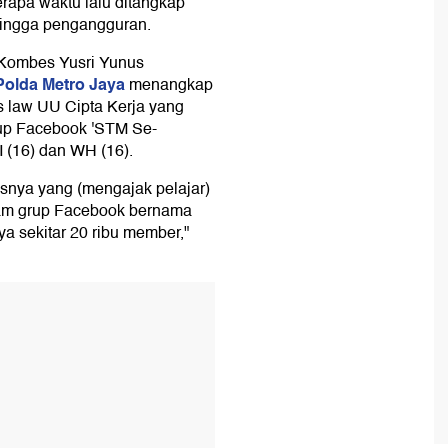
rapa waktu lalu ditangkap
r hingga pengangguran.
 Kombes Yusri Yunus
Polda Metro Jaya
menangkap
s law UU Cipta Kerja yang
rup Facebook 'STM Se-
 (16) dan WH (16).
nya yang (mengajak pelajar)
lam grup Facebook bernama
a sekitar 20 ribu member,"