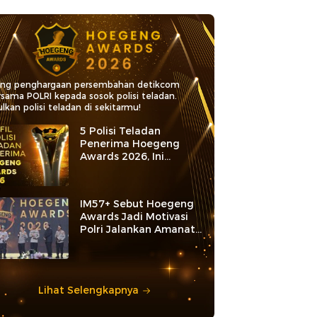
ang penghargaan persembahan detikcom
rsama POLRI kepada sosok polisi teladan.
lkan polisi teladan di sekitarmu!
5 Polisi Teladan
Penerima Hoegeng
Awards 2026, Ini
Kategori dan Kiprahnya
IM57+ Sebut Hoegeng
Awards Jadi Motivasi
Polri Jalankan Amanat
Konstitusi
Lihat Selengkapnya