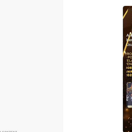
Aj
be
Usu