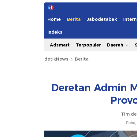
Home
Berita
Jabodetabek
Intern
Indeks
Adsmart
Terpopuler
Daerah
detikNews
Berita
Deretan Admin M
Prov
Tim de
Rabu, 