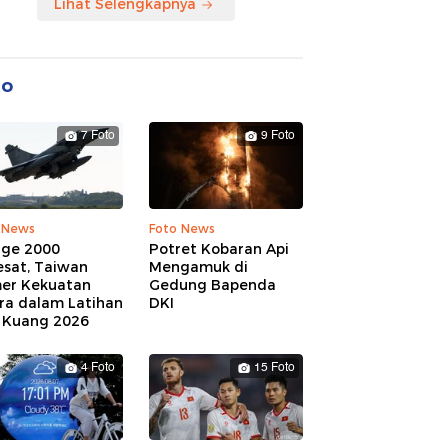
Lihat Selengkapnya
to
7 Foto
9 Foto
 News
Foto News
age 2000
Potret Kobaran Api
esat, Taiwan
Mengamuk di
er Kekuatan
Gedung Bapenda
ra dalam Latihan
DKI
 Kuang 2026
4 Foto
15 Foto