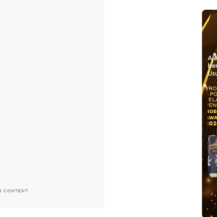
Aj
be
Usu
H CONTENT