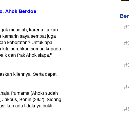
jo, Ahok Berdoa
Ber
#
ggak masalah, karena itu kan
 kemarin saya sempat juga
ukan keberatan? Untuk apa
#
a kita serahkan semua kepada
baik dan Pak Ahok siapa,"
#
skan kliennya. Serta dapat
#
ahaja Purnama (Ahok) sudah
, Jakpus, Senin (26/2). Sidang
stikan ada tidaknya bukti
#