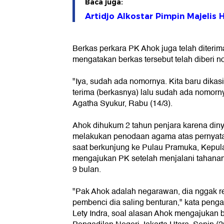
Baca juga:
Artidjo Alkostar Pimpin Majelis
Berkas perkara PK Ahok juga telah diter
mengatakan berkas tersebut telah diberi n
"Iya, sudah ada nomornya. Kita baru dika
terima (berkasnya) lalu sudah ada nomornya
Agatha Syukur, Rabu (14/3).
Ahok dihukum 2 tahun penjara karena diny
melakukan penodaan agama atas pernyata
saat berkunjung ke Pulau Pramuka, Kepul
mengajukan PK setelah menjalani tahanan 
9 bulan.
"Pak Ahok adalah negarawan, dia nggak 
pembenci dia saling benturan," kata pengac
Lety Indra, soal alasan Ahok mengajukan b