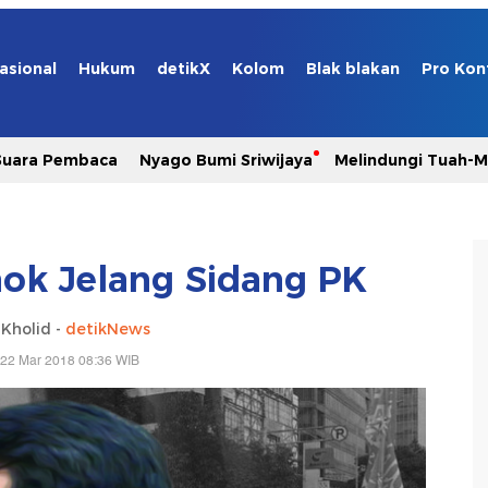
asional
Hukum
detikX
Kolom
Blak blakan
Pro Kon
Suara Pembaca
Nyago Bumi Sriwijaya
Melindungi Tuah-
ok Jelang Sidang PK
Kholid -
detikNews
 22 Mar 2018 08:36 WIB