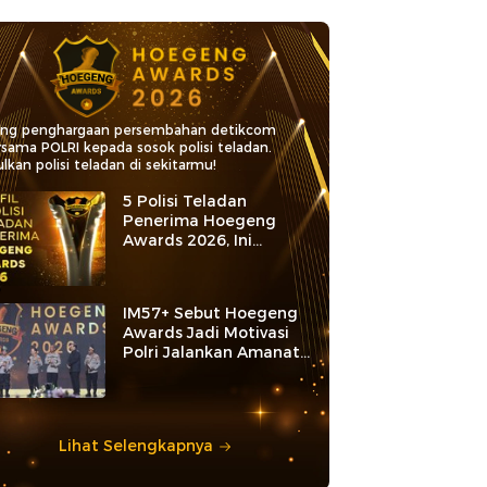
ang penghargaan persembahan detikcom
rsama POLRI kepada sosok polisi teladan.
lkan polisi teladan di sekitarmu!
5 Polisi Teladan
Penerima Hoegeng
Awards 2026, Ini
Kategori dan Kiprahnya
IM57+ Sebut Hoegeng
Awards Jadi Motivasi
Polri Jalankan Amanat
Konstitusi
Lihat Selengkapnya