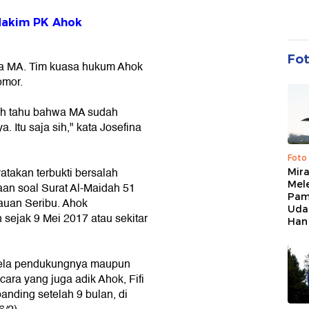
 Hakim PK Ahok
Fo
ima MA. Tim kuasa hukum Ahok
omor.
sih tahu bahwa MA sudah
. Itu saja sih," kata Josefina
Foto
atakan terbukti bersalah
Mir
Mel
an soal Surat Al-Maidah 51
Pam
auan Seribu. Ahok
Uda
sejak 9 Mei 2017 atau sekitar
Han
rela pendukungnya maupun
ara yang juga adik Ahok, Fifi
anding setelah 9 bulan, di