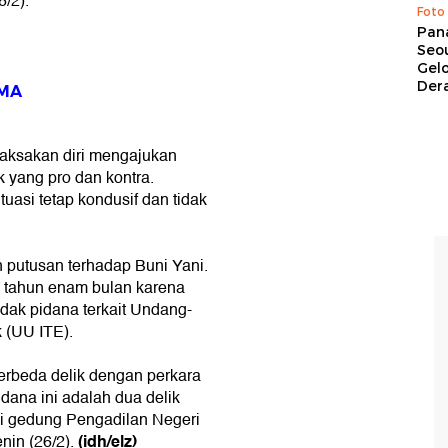
6/2).
Foto
Pan
Seou
Gel
Dera
 MA
emaksakan diri mengajukan
k yang pro dan kontra.
tuasi tetap kondusif dan tidak
 putusan terhadap Buni Yani.
u tahun enam bulan karena
ndak pidana terkait Undang-
 (UU ITE).
erbeda delik dengan perkara
dana ini adalah dua delik
di gedung Pengadilan Negeri
(idh/elz)
nin (26/2).