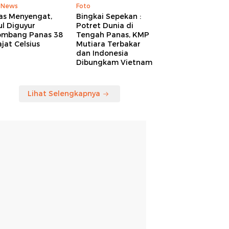
 News
Foto
as Menyengat,
Bingkai Sepekan :
l Diguyur
Potret Dunia di
ombang Panas 38
Tengah Panas, KMP
jat Celsius
Mutiara Terbakar
dan Indonesia
Dibungkam Vietnam
Lihat Selengkapnya