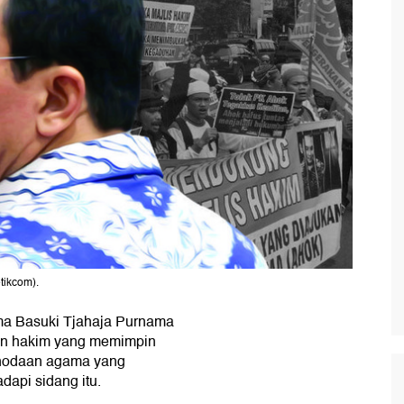
tikcom).
ma Basuki Tjahaja Purnama
un hakim yang memimpin
enodaan agama yang
api sidang itu.