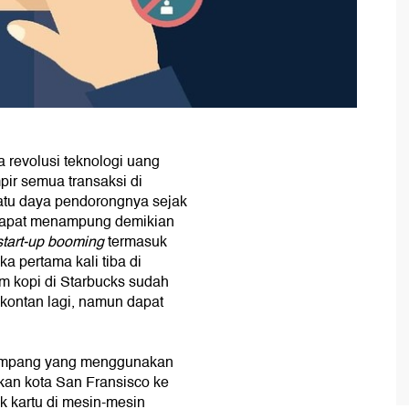
 revolusi teknologi uang
pir semua transaksi di
satu daya pendorongnya sejak
dapat menampung demikian
start-up booming
termasuk
ika pertama kali tiba di
m kopi di Starbucks sudah
kontan lagi, namun dapat
numpang yang menggunakan
n kota San Fransisco ke
uk kartu di mesin-mesin