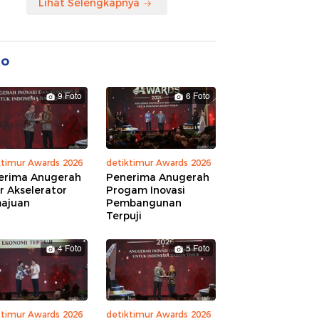
Lihat Selengkapnya
to
9 Foto
6 Foto
ktimur Awards 2026
detiktimur Awards 2026
erima Anugerah
Penerima Anugerah
r Akselerator
Progam Inovasi
ajuan
Pembangunan
Terpuji
4 Foto
5 Foto
ktimur Awards 2026
detiktimur Awards 2026