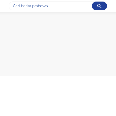
Cancel
Yang sedang ramai dicari
#1
data live draw sgp
#2
piala presiden 2026
#3
prabowo
#4
iran
#5
gempa hari ini
Promoted
Terakhir yang dicari
Loading...