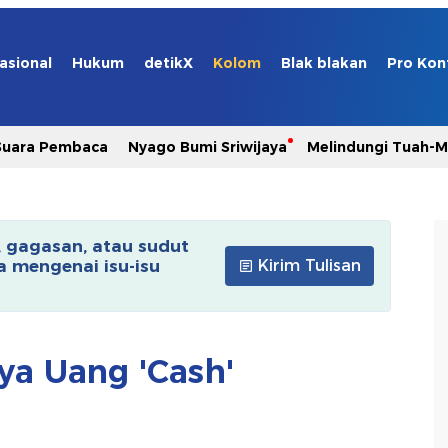
asional
Hukum
detikX
Kolom
Blak blakan
Pro Kon
Suara Pembaca
Nyago Bumi Sriwijaya
Melindungi Tuah-
, gagasan, atau sudut
 mengenai isu-isu
Kirim Tulisan
ya Uang 'Cash'