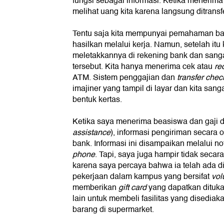
fungsi sebagai informasi. Ketika menerima g
melihat uang kita karena langsung ditransf
Tentu saja kita mempunyai pemahaman bag
hasilkan melalui kerja. Namun, setelah itu 
meletakkannya di rekening bank dan sangat
tersebut. Kita hanya menerima cek atau
rec
ATM. Sistem penggajian dan
transfer
chec
imajiner yang tampil di layar dan kita san
bentuk kertas.
Ketika saya menerima beasiswa dan gaji da
assistance
), informasi pengiriman secara 
bank. Informasi ini disampaikan melalui no
phone
. Tapi, saya juga hampir tidak sec
karena saya percaya bahwa ia telah ada d
pekerjaan dalam kampus yang bersifat
vol
memberikan
gift card
yang dapatkan dituk
lain untuk membeli fasilitas yang disediak
barang di supermarket.