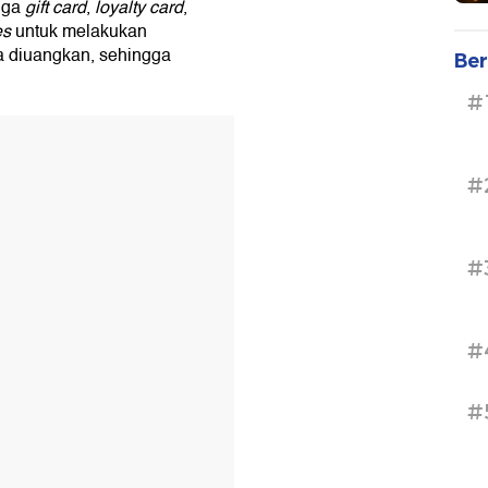
juga
gift card
,
loyalty card
,
es
untuk melakukan
a diuangkan, sehingga
Ber
#
#
#
#
#