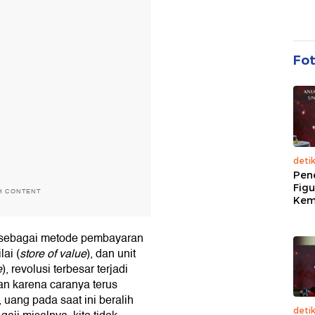
Fo
deti
Pen
Figu
H CONTENT
Kem
g sebagai metode pembayaran
ai (
store of value
), dan unit
e
), revolusi terbesar terjadi
n karena caranya terus
uang pada saat ini beralih
deti