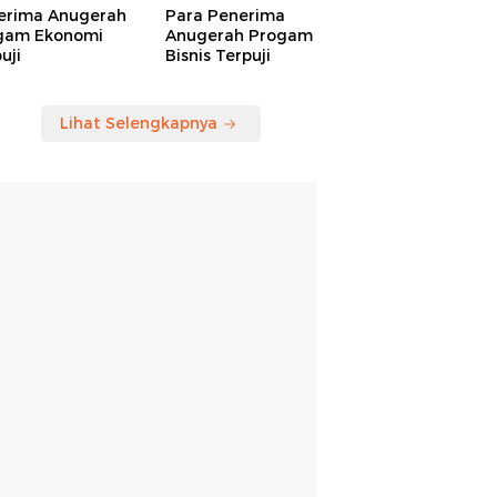
erima Anugerah
Para Penerima
gam Ekonomi
Anugerah Progam
uji
Bisnis Terpuji
Lihat Selengkapnya