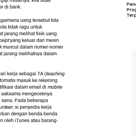
aji misalnya, kita tidak
Pen
er di bank.
Pro
Terp
aimana uang tersebut kita
kita tidak ragu untuk
 jarang melihat fisik uang
eipt
yang keluar dari mesin
k
muncul dalam nomer-nomer
gat jarang melihatnya dalam
ri kerja sebagai TA (
teaching
otomatis masuk ke rekening
tifikasi dalam email di
mobile
ara saksama mengeceknya
i sana. Pada beberapa
unteer
, si penyedia kerja
arkan dengan benda-benda
an oleh iTunes atau barang-