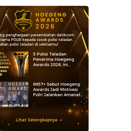
ang penghargaan persembahan detikcom
rsama POLRI kepada sosok polisi teladan.
lkan polisi teladan di sekitarmu!
5 Polisi Teladan
Penerima Hoegeng
Awards 2026, Ini
Kategori dan Kiprahnya
IM57+ Sebut Hoegeng
Awards Jadi Motivasi
Polri Jalankan Amanat
Konstitusi
Lihat Selengkapnya