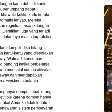
dengan kartu debit di kantor
bis, penumpang dapat
hawatir ketika kartu kereta
otomatis lenyap. Mereka
an registrasi
online
dengan
Aj
. Demikian juga yang terjadi
be
di dalamnya masih terproteksi.
Usu
lam dompet. Jika hilang,
 kartu-kartu yang disediakan
way, Walmart, konsumen
dibanding ketika berbelanja
kartu mencatat semua aktivitas
Saveway dan mendapatkan
ri
receip
t/nota belanja.
mpunyai dompet tebal, orang
 tipis karena dompet hanya
yarakat Amerika tidak terlalu
enawaran sistem pembayaran