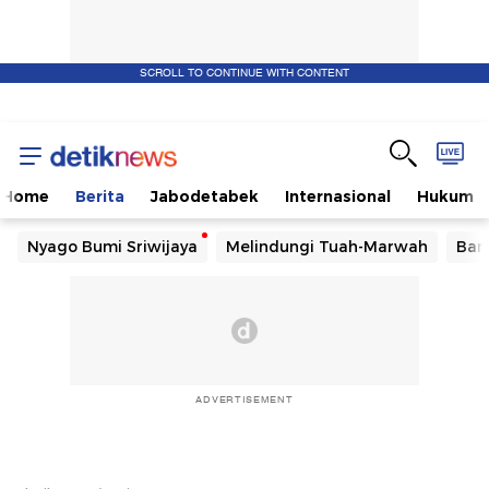
SCROLL TO CONTINUE WITH CONTENT
Home
Berita
Jabodetabek
Internasional
Hukum
Nyago Bumi Sriwijaya
Melindungi Tuah-Marwah
Ban
ADVERTISEMENT