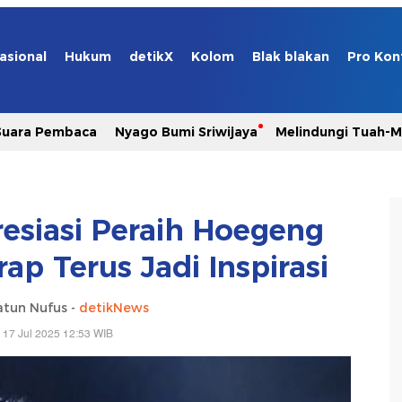
asional
Hukum
detikX
Kolom
Blak blakan
Pro Kon
Suara Pembaca
Nyago Bumi Sriwijaya
Melindungi Tuah-
esiasi Peraih Hoegeng
ap Terus Jadi Inspirasi
atun Nufus -
detikNews
 17 Jul 2025 12:53 WIB