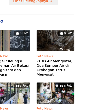
Lihat Selengkapnya
to
3 Foto
3 Foto
 News
Foto News
ai Cileungsi
Krisis Air Mengintai,
emar, Air Bekasi
Dua Sumber Air di
ghitam dan
Grobogan Terus
busa
Menyusut
3 Foto
8 Foto
 News
Foto News