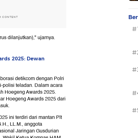
Ber
H CONTENT
#
s dilanjutkan)," ujarnya.
#
ards 2025: Dewan
#
orasi detikcom dengan Polri
-polisi teladan. Dalam acara
erah Hoegeng Awards 2025.
#
akar Hoegeng Awards 2025 dari
asuk.
#
ini terdiri dari mantan Plt
H., LL.M., anggota
asional Jaringan Gusdurian
i., Wakil Ketua Komnas HAM