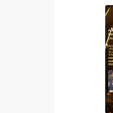
Aj
be
Usu