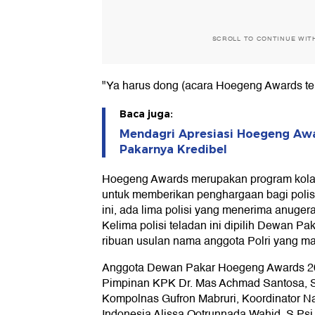
SCROLL TO CONTINUE WIT
"Ya harus dong (acara Hoegeng Awards teru
Baca juga:
Mendagri Apresiasi Hoegeng Aw
Pakarnya Kredibel
Hoegeng Awards merupakan program kolab
untuk memberikan penghargaan bagi polisi
ini, ada lima polisi yang menerima anug
Kelima polisi teladan ini dipilih Dewan P
ribuan usulan nama anggota Polri yang m
Anggota Dewan Pakar Hoegeng Awards 2025 
Pimpinan KPK Dr. Mas Achmad Santosa, S.
Kompolnas Gufron Mabruri, Koordinator N
Indonesia Alissa Qotrunnada Wahid, S.Ps