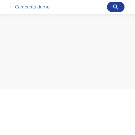
Cancel
Yang sedang ramai dicari
#1
gempa hari ini
#2
gempa
#3
iran
#4
demo
#5
prabowo
Promoted
Terakhir yang dicari
Loading...