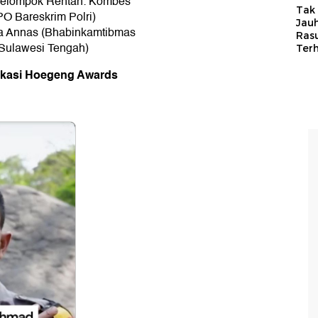
 Kelompok Rentan: Kombes
Tak 
PO Bareskrim Polri)
Jauh
pka Annas (Bhabinkamtibmas
Ras
 Sulawesi Tengah)
Ter
dikasi Hoegeng Awards