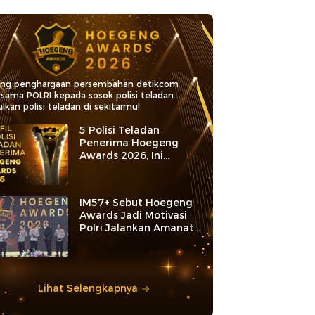
ang penghargaan persembahan detikcom
rsama POLRI kepada sosok polisi teladan.
lkan polisi teladan di sekitarmu!
5 Polisi Teladan
Penerima Hoegeng
Awards 2026, Ini
Kategori dan Kiprahnya
IM57+ Sebut Hoegeng
Awards Jadi Motivasi
Polri Jalankan Amanat
Konstitusi
Lihat Selengkapnya