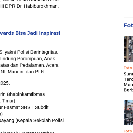
 III DPR Dr. Habiburokhman,
Fo
ards Bisa Jadi Inspirasi
yakni Polisi Berintegritas,
i Pelindung Perempuan, Anak
 Batas dan Pedalaman. Acara
Foto
BNI, Mandiri, dan PLN.
Sung
Terc
2025:
Men
Ber
irin Bhabinkamtibmas
 Timur)
(Paur Fasmat SBST Subdit
n)
ebayang (Kepala Sekolah Polisi
Foto