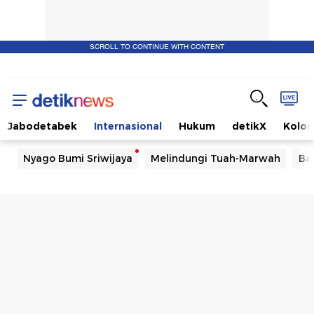
SCROLL TO CONTINUE WITH CONTENT
Jabodetabek
Internasional
Hukum
detikX
Kolo
Nyago Bumi Sriwijaya
Melindungi Tuah-Marwah
Ba