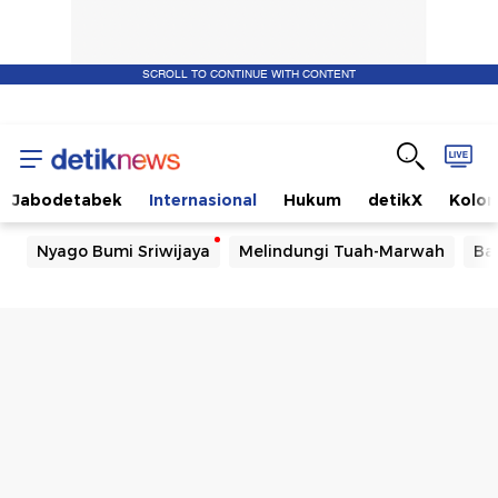
SCROLL TO CONTINUE WITH CONTENT
Jabodetabek
Internasional
Hukum
detikX
Kolo
Nyago Bumi Sriwijaya
Melindungi Tuah-Marwah
Ba