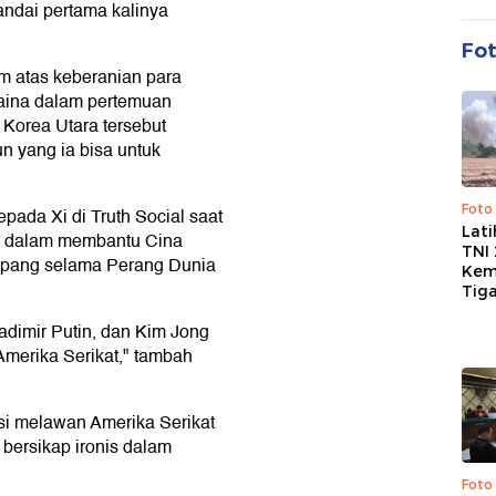
andai pertama kalinya
Fo
m atas keberanian para
raina dalam pertemuan
 Korea Utara tersebut
n yang ia bisa untuk
Foto
ada Xi di Truth Social saat
Lat
AS dalam membantu Cina
TNI
pang selama Perang Dunia
Kem
Tig
dimir Putin, dan Kim Jong
Amerika Serikat," tambah
si melawan Amerika Serikat
ersikap ironis dalam
Foto