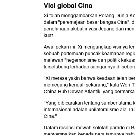
Visi global Cina
Xi telah menggambarkan Perang Dunia Kedu
dalam "peremajaan besar bangsa Cina", di
penghinaan akibat invasi Jepang dan menj
kuat.
Awal pekan ini, Xi mengungkap visinya ten
sebuah pertemuan puncak keamanan regio
melawan "hegemonisme dan politik kekuas
terselubung terhadap saingannya di seber
"Xi merasa yakin bahwa keadaan telah ber
memegang kendali sekarang," kata Wen-Ti 
China Hub Dewan Atlantik, yang bermarkas
"Yang dibicarakan tentang sumber utama k
internasional adalah unilateralisme ala Tr
Cina."
Dalam resepsi mewah setelah parade di Ba
menyampaikan kepada para tamunya bahw