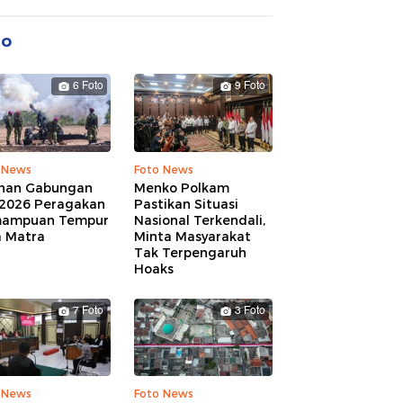
to
6 Foto
9 Foto
 News
Foto News
ihan Gabungan
Menko Polkam
 2026 Peragakan
Pastikan Situasi
ampuan Tempur
Nasional Terkendali,
a Matra
Minta Masyarakat
Tak Terpengaruh
Hoaks
7 Foto
3 Foto
 News
Foto News