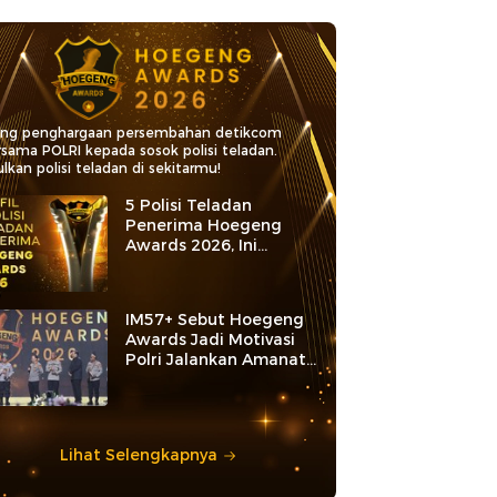
ang penghargaan persembahan detikcom
rsama POLRI kepada sosok polisi teladan.
lkan polisi teladan di sekitarmu!
5 Polisi Teladan
Penerima Hoegeng
Awards 2026, Ini
Kategori dan Kiprahnya
IM57+ Sebut Hoegeng
Awards Jadi Motivasi
Polri Jalankan Amanat
Konstitusi
Lihat Selengkapnya