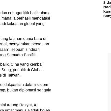
Sid
Nadi
Kua
a sebagai titik balik utama
Ban
 mana ia berhasil mengatasi
adi kekuatan global yang
tang tatanan dunia baru di
nal, menyerukan persatuan
aan", sebuah sindiran
ang Samudra Pasifik.
balik. Cina yang kembali
Sung, peneliti di Global
 di Taiwan.
etidakpastian dalam sistem
ump, bukan diplomasi serigala
lai Agung Rakyat, Xi
a umat manusia tidak boleh