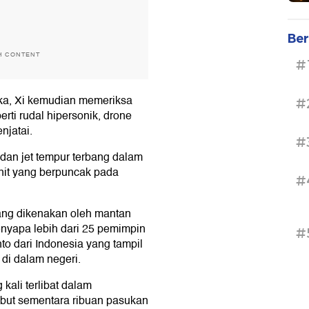
Ber
H CONTENT
#
ka, Xi kemudian memeriksa
#
erti rudal hipersonik, drone
njatai.
#
an jet tempur terbang dalam
nit yang berpuncak pada
#
ang dikenakan oleh mantan
yapa lebih dari 25 pemimpin
#
to dari Indonesia yang tampil
di dalam negeri.
kali terlibat dalam
but sementara ribuan pasukan