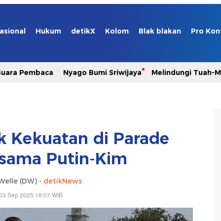
asional
Hukum
detikX
Kolom
Blak blakan
Pro Kon
Suara Pembaca
Nyago Bumi Sriwijaya
Melindungi Tuah-
uk Kekuatan di Parade
ersama Putin-Kim
Welle (DW) -
detikNews
03 Sep 2025 18:07 WIB