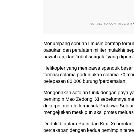
SCROLL TO CONTINUE WIT
Menumpang sebuah limusin beratap terbu
pasukan dan peralatan militer mutakhir sep
bawah air, dan 'robot serigala' yang diperse
Helikopter yang membawa spanduk besar d
formasi selama pertunjukan selama 70 me
pelepasan 80.000 burung 'perdamaian'.
Mengenakan setelan tunik dengan gaya y
pemimpin Mao Zedong, Xi sebelumnya men
di karpet merah, termasuk Prabowo Subian
mengejutkan meskipun aksi protes meluas 
Duduk di antara Putin dan Kim, Xi berulang 
percakapan dengan kedua pemimpin terse