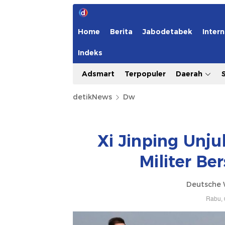
Home
Berita
Jabodetabek
Intern
Indeks
Adsmart
Terpopuler
Daerah
detikNews
Dw
Xi Jinping Unj
Militer B
Deutsche 
Rabu, 