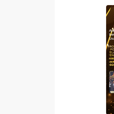
Aj
be
Usu