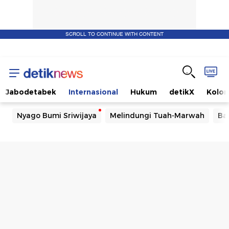
SCROLL TO CONTINUE WITH CONTENT
Jabodetabek
Internasional
Hukum
detikX
Kolo
Nyago Bumi Sriwijaya
Melindungi Tuah-Marwah
Ba