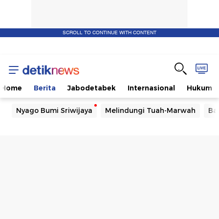
SCROLL TO CONTINUE WITH CONTENT
Home
Berita
Jabodetabek
Internasional
Hukum
Nyago Bumi Sriwijaya
Melindungi Tuah-Marwah
Ba