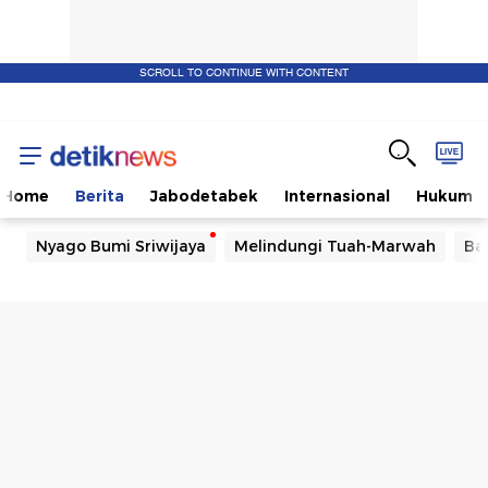
SCROLL TO CONTINUE WITH CONTENT
Home
Berita
Jabodetabek
Internasional
Hukum
Nyago Bumi Sriwijaya
Melindungi Tuah-Marwah
Ba