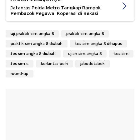
Jatanras Polda Metro Tangkap Rampok
Pembacok Pegawai Koperasi di Bekasi
uji praktik sim angka 8
praktik sim angka 8
praktik sim angka 8 diubah
tes sim angka 8 dihapus
tes sim angka 8 diubah
ujian sim angka 8
tes sim
tes sim c
korlantas polri
jabodetabek
round-up