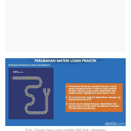
Foto: Desain baru ujian praktik SIM (dok. istimewa)