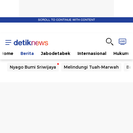
SCROLL TO CONTINUE WITH CONTENT
Home
Berita
Jabodetabek
Internasional
Hukum
Nyago Bumi Sriwijaya
Melindungi Tuah-Marwah
Ba