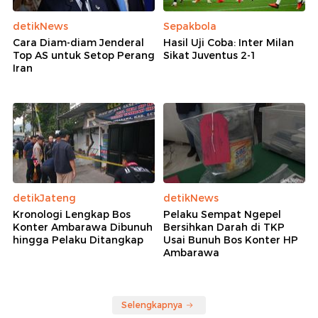
detikNews
Sepakbola
Cara Diam-diam Jenderal
Hasil Uji Coba: Inter Milan
Top AS untuk Setop Perang
Sikat Juventus 2-1
Iran
detikJateng
detikNews
Kronologi Lengkap Bos
Pelaku Sempat Ngepel
Konter Ambarawa Dibunuh
Bersihkan Darah di TKP
hingga Pelaku Ditangkap
Usai Bunuh Bos Konter HP
Ambarawa
Selengkapnya