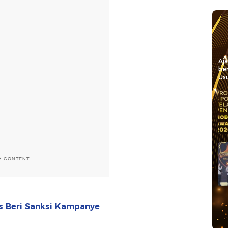
Aj
be
Usu
H CONTENT
s Beri Sanksi Kampanye