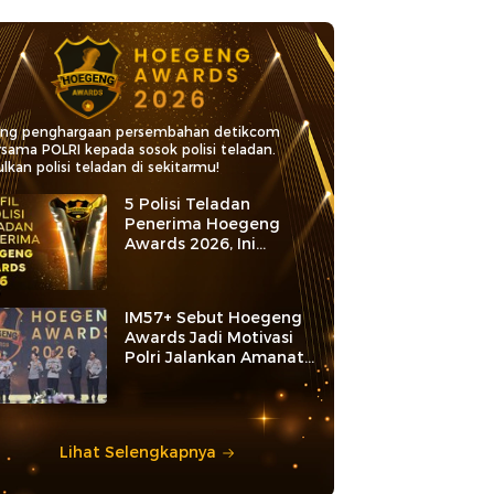
ang penghargaan persembahan detikcom
rsama POLRI kepada sosok polisi teladan.
lkan polisi teladan di sekitarmu!
5 Polisi Teladan
Penerima Hoegeng
Awards 2026, Ini
Kategori dan Kiprahnya
IM57+ Sebut Hoegeng
Awards Jadi Motivasi
Polri Jalankan Amanat
Konstitusi
Lihat Selengkapnya