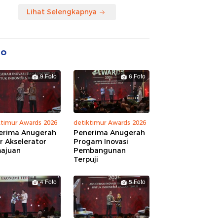
Lihat Selengkapnya
to
9 Foto
6 Foto
ktimur Awards 2026
detiktimur Awards 2026
erima Anugerah
Penerima Anugerah
r Akselerator
Progam Inovasi
ajuan
Pembangunan
Terpuji
4 Foto
5 Foto