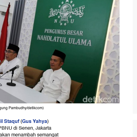
Agung Pambudhy/detikcom)
il Staquf
Gus Yahya
(
)
 PBNU di Senen, Jakarta
u akan menambah semangat