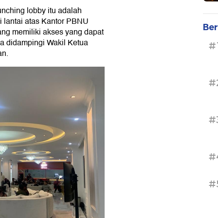
nching lobby itu adalah
i lantai atas Kantor PBNU
Ber
ang memiliki akses yang dapat
ya didampingi Wakil Ketua
#
an.
#
#
#
#