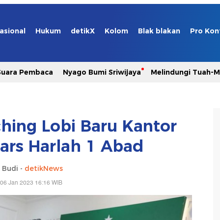
asional
Hukum
detikX
Kolom
Blak blakan
Pro Kon
Suara Pembaca
Nyago Bumi Sriwijaya
Melindungi Tuah-
hing Lobi Baru Kantor
rs Harlah 1 Abad
 Budi -
detikNews
 06 Jan 2023 16:16 WIB