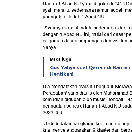
Harlah 1 Abad NU yang digelar di GOR Del
syair mars itu sederhana namun sudah mew
peringatan Harlah 1 Abad NU.
"Syairnya sangat indah, sederhana, dan m
dengan 1 Abad NU ini, mulai dari dasar pe
istiqomah dalam perjuangan dan visi tent
Yahya.
Baca juga:
Gus Yahya soal Qariah di Banten
Hentikan!
Dia mengatakan mars itu berjudul 'Mera
Peradaban' yang ditulis oleh Muhammad B
kemudian digubah oleh musisi Tohpati. Di
peringatan puncak Harlah 1 Abad NU suda
2022 lalu.
"Jadi di dalam rangkaian kegiatan menuju
kita menyelenggarakan 9 klaster dari ber