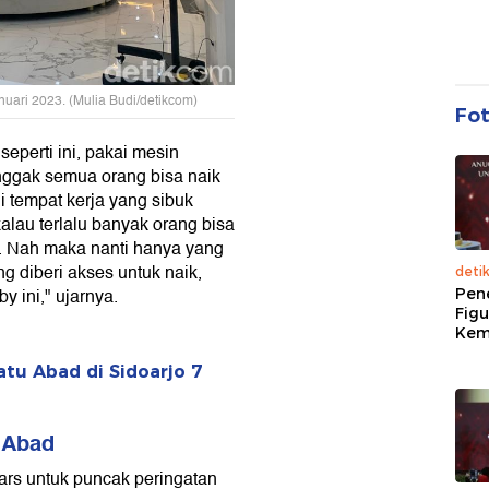
uari 2023. (Mulia Budi/detikcom)
Fo
eperti ini, pakai mesin
nggak semua orang bisa naik
di tempat kerja yang sibuk
kalau terlalu banyak orang bisa
s. Nah maka nanti hanya yang
 diberi akses untuk naik,
deti
y ini," ujarnya.
Pen
Figu
Kem
tu Abad di Sidoarjo 7
 Abad
ars untuk puncak peringatan