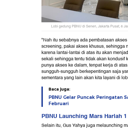
Lobi gedung PBNU di Senen, Jakarta Pusat, 6 Jan
"Nah itu sebabnya ada pembatasan akses s
screening, pakai akses khusus, sehingga 
karena lantai-lantai di atas itu akan menja
sekali sehingga tentu tidak akan kondusif 
punya akses ke dalam, tenpat kerja di ata
sungguh-sungguh berkepentingan saja yang
sementara yang lain akan kita layani di lobb
Baca juga:
PBNU Gelar Puncak Peringatan Sa
Februari
PBNU Launching Mars Harlah 1
Selain itu, Gus Yahya juga melaunching m