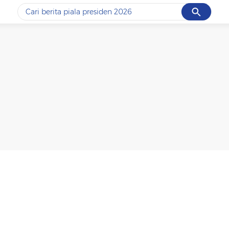
Cancel
Yang sedang ramai dicari
#1
data live draw sgp
#2
piala presiden 2026
#3
prabowo
#4
iran
#5
gempa hari ini
Promoted
Terakhir yang dicari
Loading...