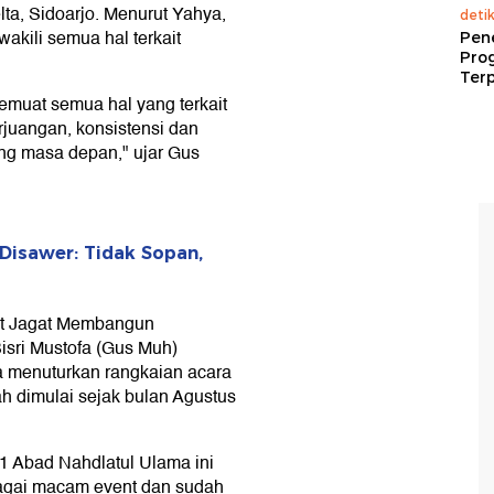
ta, Sidoarjo. Menurut Yahya,
deti
akili semua hal terkait
Pen
Pro
Terp
emuat semua hal yang terkait
rjuangan, konsistensi dan
ang masa depan," ujar Gus
 Disawer: Tidak Sopan,
wat Jagat Membangun
isri Mustofa (Gus Muh)
a menuturkan rangkaian acara
h dimulai sejak bulan Agustus
 1 Abad Nahdlatul Ulama ini
bagai macam event dan sudah