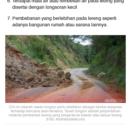
Terdapat mata air atau rembesan air pada tebing yang
disertai dengan longsoran kecil
Pembebanan yang berlebihan pada lereng seperti
adanya bangunan rumah atau sarana lainnya.
Ciri-ciri daerah rawan longsor perlu diketahui sebagai bentuk waspada
terhadap bencana alam tersebut. Tanah longsor adalah perpindahan
material pembentuk lereng yang bergerak ke bawah atau keluar lereng.
(Foto: Andhika/detikcom)