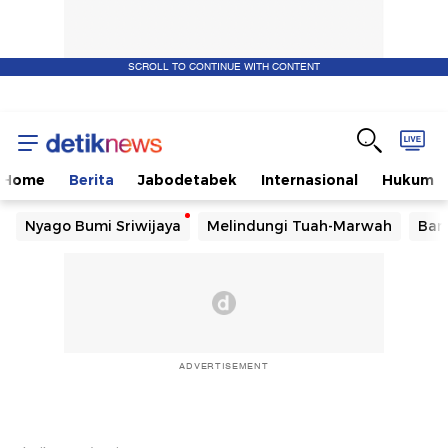
SCROLL TO CONTINUE WITH CONTENT
Home
Berita
Jabodetabek
Internasional
Hukum
Nyago Bumi Sriwijaya
Melindungi Tuah-Marwah
Ban
ADVERTISEMENT