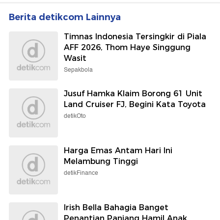
Wolipop
Sepakbola
7 Foto Syahrini Liburan ke
Man City Tolak Tawaran
Bali, Putrinya yang
Barcelona untuk Rodri
Beranjak Balita Bikin
Gemas
Selengkapnya
Berita detikcom Lainnya
Timnas Indonesia Tersingkir di Piala