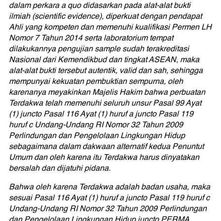
dalam perkara a quo didasarkan pada alat-alat bukti
ilmiah (scientific evidence), diperkuat dengan pendapat
Ahli yang kompeten dan memenuhi kualifikasi Permen LH
Nomor 7 Tahun 2014 serta laboratorium tempat
dilakukannya pengujian sample sudah terakreditasi
Nasional dari Kemendikbud dan tingkat ASEAN, maka
alat-alat bukti tersebut autentik, valid dan sah, sehingga
mempunyai kekuatan pembuktian sempurna, oleh
karenanya meyakinkan Majelis Hakim bahwa perbuatan
Terdakwa telah memenuhi seluruh unsur Pasal 99 Ayat
(1) juncto Pasal 116 Ayat (1) huruf a juncto Pasal 119
huruf c Undang-Undang RI Nomor 32 Tahun 2009
Perlindungan dan Pengelolaan Lingkungan Hidup
sebagaimana dalam dakwaan alternatif kedua Penuntut
Umum dan oleh karena itu Terdakwa harus dinyatakan
bersalah dan dijatuhi pidana.
Bahwa oleh karena Terdakwa adalah badan usaha, maka
sesuai Pasal 116 Ayat (1) huruf a juncto Pasal 119 huruf c
Undang-Undang RI Nomor 32 Tahun 2009 Perlindungan
dan Pengelolaan Lingkungan Hidup juncto PERMA