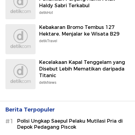
AFF 2026, Thom Haye Singgung
Wasit
Sepakbola
Jusuf Hamka Klaim Borong 61 Unit
Land Cruiser FJ, Begini Kata Toyota
detikOto
Harga Emas Antam Hari Ini
Melambung Tinggi
detikFinance
Irish Bella Bahagia Banget
Penantian Panjang Hamil Anak
Haldy Sabri Terkabul
detikHot
Kebakaran Bromo Tembus 127