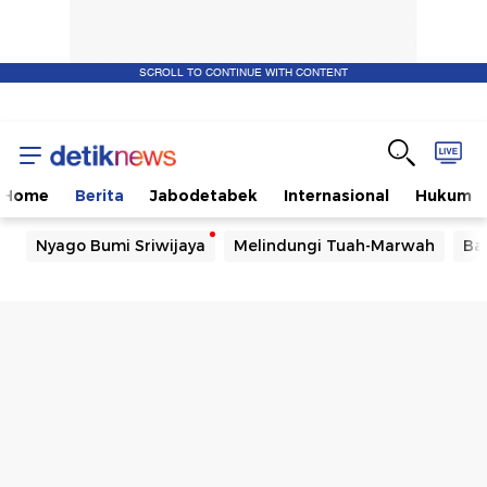
SCROLL TO CONTINUE WITH CONTENT
Home
Berita
Jabodetabek
Internasional
Hukum
Nyago Bumi Sriwijaya
Melindungi Tuah-Marwah
Ba