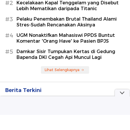
Hektare, Menjalar ke Wisata B29
detikTravel
Kecelakaan Kapal Tenggelam yang
Disebut Lebih Mematikan daripada
Titanic
detikNews
Berita Terpopuler
#1
Polisi Ungkap Saepul Pelaku Mutilasi Pria di
Depok Pedagang Piscok
#2
Kecelakaan Kapal Tenggelam yang Disebut
Lebih Mematikan daripada Titanic
#3
Pelaku Penembakan Brutal Thailand Alami
Stres-Sudah Rencanakan Aksinya