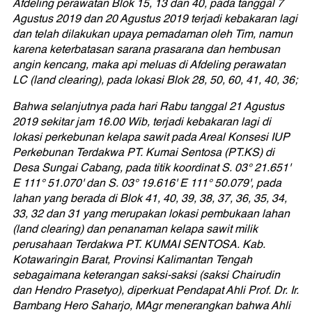
Afdeling perawatan Blok 15, 13 dan 40, pada tanggal 7
Agustus 2019 dan 20 Agustus 2019 terjadi kebakaran lagi
dan telah dilakukan upaya pemadaman oleh Tim, namun
karena keterbatasan sarana prasarana dan hembusan
angin kencang, maka api meluas di Afdeling perawatan
LC (land clearing), pada lokasi Blok 28, 50, 60, 41, 40, 36;
Bahwa selanjutnya pada hari Rabu tanggal 21 Agustus
2019 sekitar jam 16.00 Wib, terjadi kebakaran lagi di
lokasi perkebunan kelapa sawit pada Areal Konsesi IUP
Perkebunan Terdakwa PT. Kumai Sentosa (PT.KS) di
Desa Sungai Cabang, pada titik koordinat S. 03° 21.651'
E 111° 51.070' dan S. 03° 19.616' E 111° 50.079', pada
lahan yang berada di Blok 41, 40, 39, 38, 37, 36, 35, 34,
33, 32 dan 31 yang merupakan lokasi pembukaan lahan
(land clearing) dan penanaman kelapa sawit milik
perusahaan Terdakwa PT. KUMAI SENTOSA. Kab.
Kotawaringin Barat, Provinsi Kalimantan Tengah
sebagaimana keterangan saksi-saksi (saksi Chairudin
dan Hendro Prasetyo), diperkuat Pendapat Ahli Prof. Dr. Ir.
Bambang Hero Saharjo, MAgr menerangkan bahwa Ahli