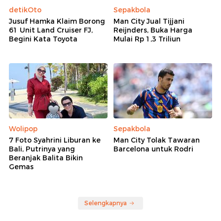
Agung, Kini Anom Widiyantoro
OTT KPK Jerat Hakim di Depok Bikin Kecewa
Ketua MA
MA Berhentikan Sementara Hakim Ketua-Wakil
Ketua PN Depok Tersangka Suap
Rekomendasi
detikOto
Sepakbola
Jusuf Hamka Klaim Borong
Man City Jual Tijjani
61 Unit Land Cruiser FJ,
Reijnders, Buka Harga
Begini Kata Toyota
Mulai Rp 1,3 Triliun