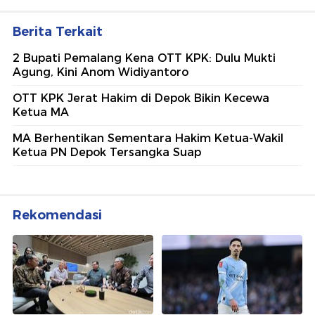
Ajang penghargaan persembahan detikcom bersama POLRI
kepada sosok polisi teladan. Usulkan polisi teladan di
sekitarmu!
5 Polisi Teladan Penerima
Hoegeng Awards 2026, Ini
Kategori dan Kiprahnya
IM57+ Sebut Hoegeng Awards
Jadi Motivasi Polri Jalankan
Amanat Konstitusi
Lihat Selengkapnya
Berita Terkait
2 Bupati Pemalang Kena OTT KPK: Dulu Mukti