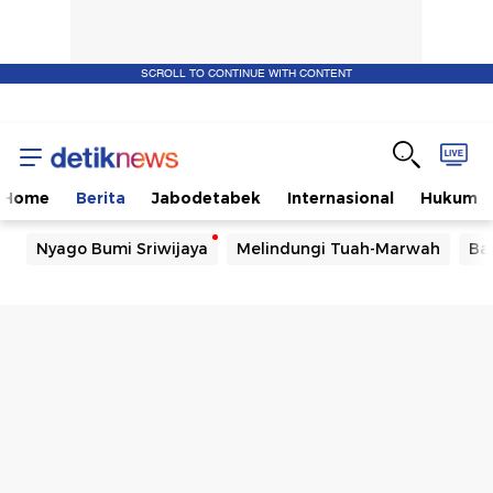
SCROLL TO CONTINUE WITH CONTENT
Home
Berita
Jabodetabek
Internasional
Hukum
Nyago Bumi Sriwijaya
Melindungi Tuah-Marwah
Ba