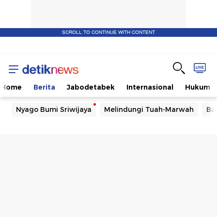
SCROLL TO CONTINUE WITH CONTENT
Home
Berita
Jabodetabek
Internasional
Hukum
Nyago Bumi Sriwijaya
Melindungi Tuah-Marwah
Ba