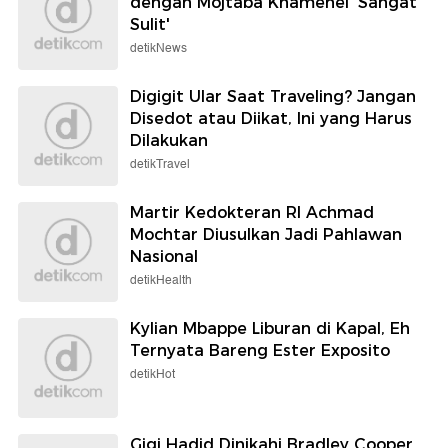
dengan Mojtaba Khamenei 'Sangat
Sulit'
detikNews
Digigit Ular Saat Traveling? Jangan
Disedot atau Diikat, Ini yang Harus
Dilakukan
detikTravel
Martir Kedokteran RI Achmad
Mochtar Diusulkan Jadi Pahlawan
Nasional
detikHealth
Kylian Mbappe Liburan di Kapal, Eh
Ternyata Bareng Ester Exposito
detikHot
Gigi Hadid Dinikahi Bradley Cooper