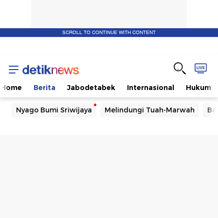
SCROLL TO CONTINUE WITH CONTENT
Home
Berita
Jabodetabek
Internasional
Hukum
Nyago Bumi Sriwijaya
Melindungi Tuah-Marwah
Ba