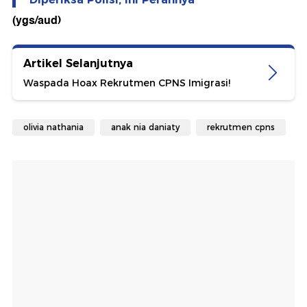
(ygs/aud)
Artikel Selanjutnya
Waspada Hoax Rekrutmen CPNS Imigrasi!
olivia nathania
anak nia daniaty
rekrutmen cpns