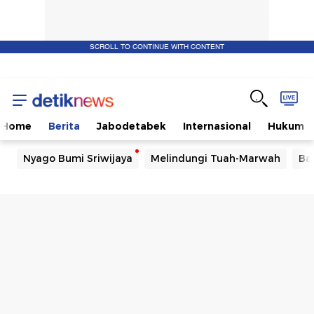
SCROLL TO CONTINUE WITH CONTENT
Home
Berita
Jabodetabek
Internasional
Hukum
Nyago Bumi Sriwijaya
Melindungi Tuah-Marwah
Ba