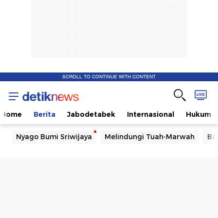
SCROLL TO CONTINUE WITH CONTENT
Home
Berita
Jabodetabek
Internasional
Hukum
Nyago Bumi Sriwijaya
Melindungi Tuah-Marwah
Ba