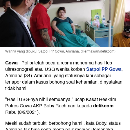
Wanita yang dipukul Satpol PP Gowa, Amriana. (Hermawan/detikcom)
Gowa
-
Polisi telah secara resmi menerima hasil tes
Satpol PP Gowa
ultrasonografi atau USG wanita korban
,
Amriana (34). Amriana, yang statusnya kini sebagai
terlapor dalam kasus bohong soal kehamilan, dinyatakan
tidak hamil.
"Hasil USG-nya nihil semuanya," ucap Kasat Reskrim
detikcom
Polres Gowa AKP Boby Rachman kepada
,
Rabu (8/9/2021).
Meski sudah terbukti berbohong hamil, kata Boby, status
Amriana tak bisa serta-merta naik menjadi tersangka.