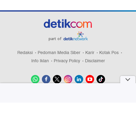
part of
Redaksi
Pedoman Media Siber
Karir
Kotak Pos
Info Iklan
Privacy Policy
Disclaimer
Download aplikasi detikcom
Copyright @ 2026 detikcom, All right reserved