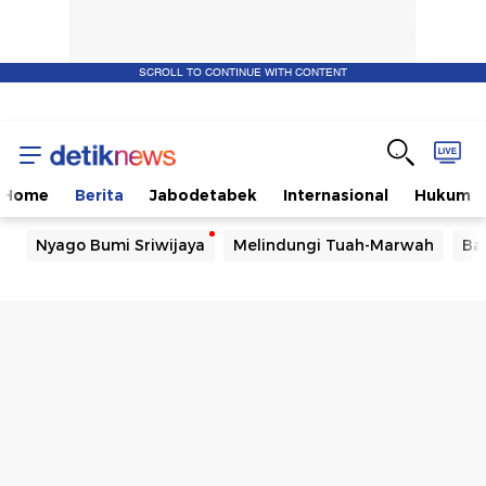
SCROLL TO CONTINUE WITH CONTENT
Home
Berita
Jabodetabek
Internasional
Hukum
Nyago Bumi Sriwijaya
Melindungi Tuah-Marwah
Ba