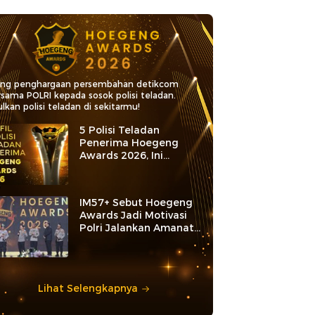
ang penghargaan persembahan detikcom
rsama POLRI kepada sosok polisi teladan.
lkan polisi teladan di sekitarmu!
5 Polisi Teladan
Penerima Hoegeng
Awards 2026, Ini
Kategori dan Kiprahnya
IM57+ Sebut Hoegeng
Awards Jadi Motivasi
Polri Jalankan Amanat
Konstitusi
Lihat Selengkapnya