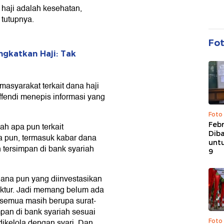
haji adalah kesehatan,
tutupnya.
Fo
ngkatkan Haji: Tak
asyarakat terkait dana haji
ffendi menepis informasi yang
Foto
Febr
h apa pun terkait
Dib
 pun, termasuk kabar dana
untu
h tersimpan di bank syariah
9
 dana pun yang diinvestasikan
ruktur. Jadi memang belum ada
 semua masih berupa surat-
mpan di bank syariah sesuai
dikelola dengan syari. Dan
Foto