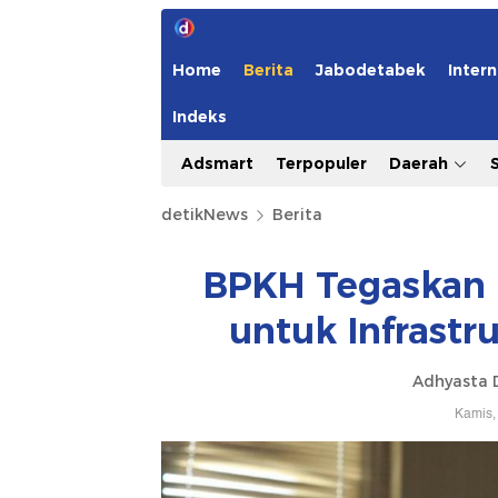
Home
Berita
Jabodetabek
Intern
Indeks
Adsmart
Terpopuler
Daerah
detikNews
Berita
BPKH Tegaskan D
untuk Infrastr
Adhyasta 
Kamis,