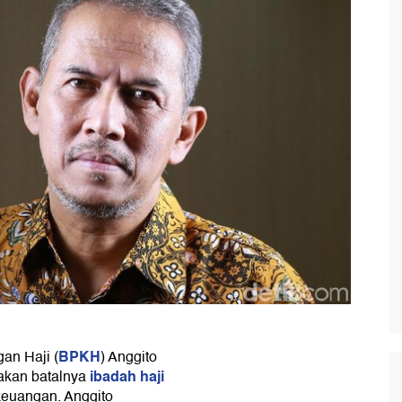
BPKH
an Haji (
) Anggito
ibadah haji
akan batalnya
keuangan. Anggito