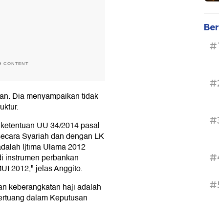
Ber
#
H CONTENT
#
man. Dia menyampaikan tidak
uktur.
#
 ketentuan UU 34/2014 pasal
 secara Syariah dan dengan LK
adalah ljtima Ulama 2012
#
i instrumen perbankan
I 2012," jelas Anggito.
#
n keberangkatan haji adalah
tertuang dalam Keputusan