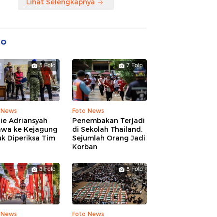
Lihat Selengkapnya
to
5 Foto
7 Foto
 News
Foto News
ie Adriansyah
Penembakan Terjadi
awa ke Kejagung
di Sekolah Thailand,
k Diperiksa Tim
Sejumlah Orang Jadi
Korban
3 Foto
5 Foto
 News
Foto News