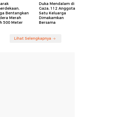
arak
Duka Mendalam di
erdekaan,
Gaza, 112 Anggota
ga Bentangkan
Satu Keluarga
dera Merah
Dimakamkan
ih 500 Meter
Bersama
Lihat Selengkapnya