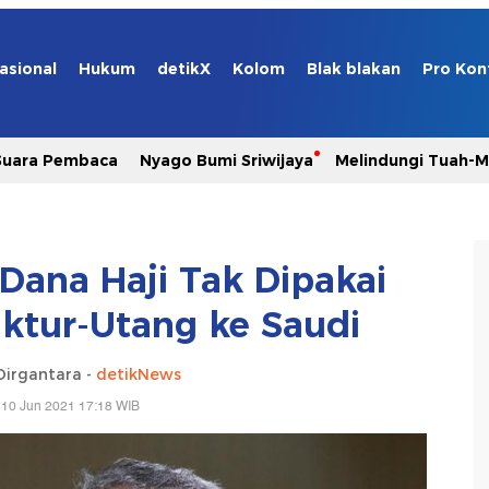
asional
Hukum
detikX
Kolom
Blak blakan
Pro Kon
Suara Pembaca
Nyago Bumi Sriwijaya
Melindungi Tuah-
ana Haji Tak Dipakai
uktur-Utang ke Saudi
Dirgantara -
detikNews
 10 Jun 2021 17:18 WIB