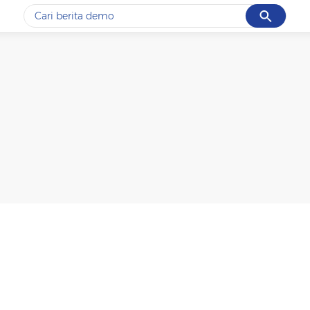
Cancel
Yang sedang ramai dicari
#1
piala presiden 2026
#2
prabowo
#3
gempa hari ini
#4
demo
#5
iran
Promoted
Terakhir yang dicari
Loading...