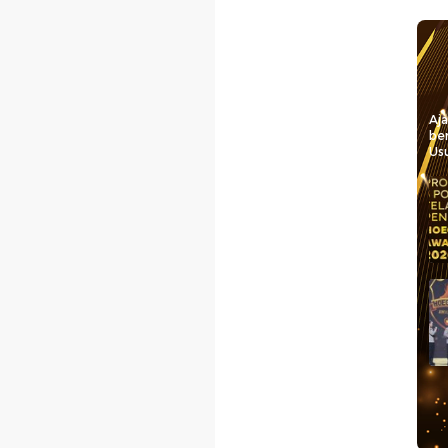
Aj
be
Usu