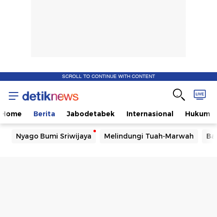
SCROLL TO CONTINUE WITH CONTENT
Home
Berita
Jabodetabek
Internasional
Hukum
Nyago Bumi Sriwijaya
Melindungi Tuah-Marwah
Ba