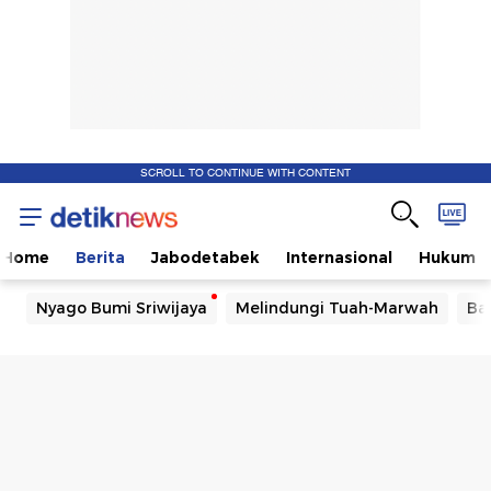
SCROLL TO CONTINUE WITH CONTENT
Home
Berita
Jabodetabek
Internasional
Hukum
Nyago Bumi Sriwijaya
Melindungi Tuah-Marwah
Ba