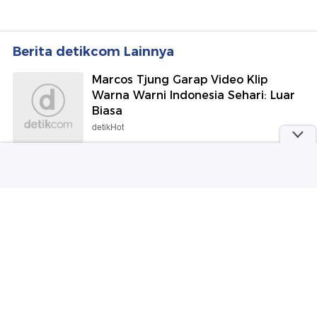
Berita detikcom Lainnya
Marcos Tjung Garap Video Klip
Warna Warni Indonesia Sehari: Luar
Biasa
detikHot
Duh! Turis India Curi Berlian di
Singapura, Barangnya
Disembunyikan di Mulut
detikTravel
Hasil Piala AFF 2026: Singapura Vs
Indonesia 1-1, Garuda Tersingkir
Sepakbola