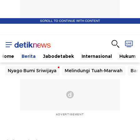
SCROLL TO CONTINUE WITH CONTENT
Home
Berita
Jabodetabek
Internasional
Hukum
Nyago Bumi Sriwijaya
Melindungi Tuah-Marwah
Ban
ADVERTISEMENT