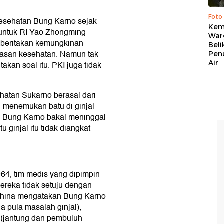
Foto
esehatan Bung Karno sejak
Kema
 untuk RI Yao Zhongming
War
beritakan kemungkinan
Beli
lasan kesehatan. Namun tak
Pen
Air
akan soal itu. PKI juga tidak
ehatan Sukarno berasal dari
ku menemukan batu di ginjal
i Bung Karno bakal meninggal
u ginjal itu tidak diangkat
4, tim medis yang dipimpin
Mereka tidak setuju dengan
r China mengatakan Bung Karno
da pula masalah ginjal),
 (jantung dan pembuluh