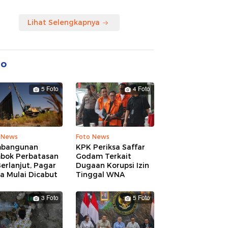
Lihat Selengkapnya
to
5 Foto
4 Foto
 News
Foto News
bangunan
KPK Periksa Saffar
bok Perbatasan
Godam Terkait
erlanjut, Pagar
Dugaan Korupsi Izin
a Mulai Dicabut
Tinggal WNA
3 Foto
5 Foto