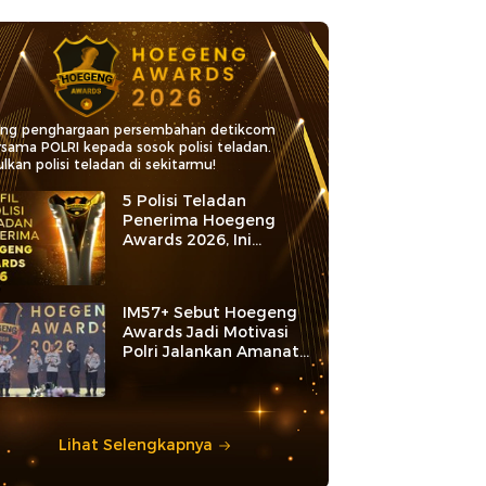
ang penghargaan persembahan detikcom
rsama POLRI kepada sosok polisi teladan.
lkan polisi teladan di sekitarmu!
5 Polisi Teladan
Penerima Hoegeng
Awards 2026, Ini
Kategori dan Kiprahnya
IM57+ Sebut Hoegeng
Awards Jadi Motivasi
Polri Jalankan Amanat
Konstitusi
Lihat Selengkapnya