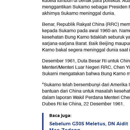
kudeta tumbuh di benak para politikus. A
menggantikan Sukarno sebagai Presiden R
akhirnya Sukarno meninggal dunia.
Benar, Republik Rakyat China (RRC) mem
kepada Sukarno pada awal 1960-an. Namu
kesehatan Bung Karno tidaklah seburuk ya
sarjana-sarjana Barat. Baik Beijing maup
Karno bakal segera meninggal dunia saat i
Desember 1961, Duta Besar RI untuk Chin
Menteri/Menteri Luar Negeri RRC, Chen Y
Sukarni mengatakan bahwa Bung Karno mi
"Sukarno telah bersembunyi dari Amerika 
bantuan dari China untuk masalah kesehata
dalam laporan Wakil Perdana Menteri Ch
Dubes RI ke China, 22 Desember 1961.
Baca juga:
Sebelum G30S Meletus, DN Aidit 