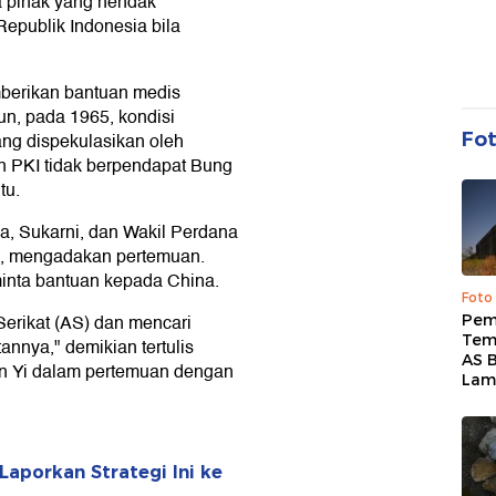
da pihak yang hendak
epublik Indonesia bila
berikan bantuan medis
n, pada 1965, kondisi
ng dispekulasikan oleh
Fo
un PKI tidak berpendapat Bung
tu.
a, Sukarni, dan Wakil Perdana
i, mengadakan pertemuan.
nta bantuan kepada China.
Foto
Serikat (AS) dan mencari
Pem
Tem
nnya," demikian tertulis
AS B
en Yi dalam pertemuan dengan
Lam
Laporkan Strategi Ini ke