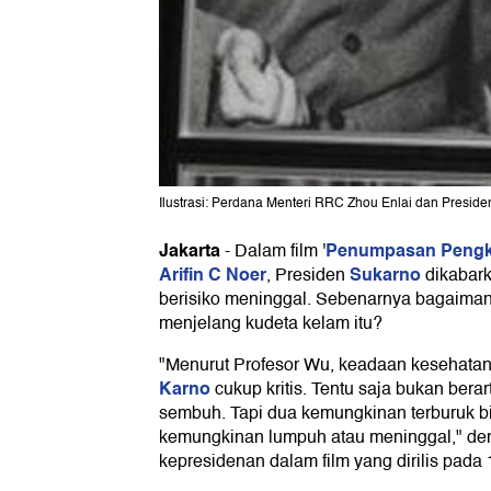
Ilustrasi: Perdana Menteri RRC Zhou Enlai dan Presid
Jakarta
Penumpasan Pengk
-
Dalam film '
Arifin C Noer
Sukarno
, Presiden
dikabark
berisiko meninggal. Sebenarnya bagaima
menjelang kudeta kelam itu?
"Menurut Profesor Wu, keadaan kesehata
Karno
cukup kritis. Tentu saja bukan bera
sembuh. Tapi dua kemungkinan terburuk b
kemungkinan lumpuh atau meninggal," dem
kepresidenan dalam film yang dirilis pada 