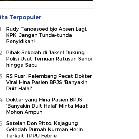
ita Terpopuler
1
Rudy Tanoesoedibjo Absen Lagi,
KPK: Jangan Tunda-tunda
Penyidikan!
2
Pihak Sekolah di Jaksel Dukung
Polisi Usut Temuan Ratusan Senpi
hingga Sabu
3
RS Pusri Palembang Pecat Dokter
Viral Hina Pasien BPJS 'Banyakin
Duit Halal'
4
Dokter yang Hina Pasien BPJS
'Banyakin Duit Halal' Minta Maaf:
Mohon Ampun
5
Setelah Don Ritto, Kejagung
Geledah Rumah Nurman Herin
Terkait TPPU Febrie