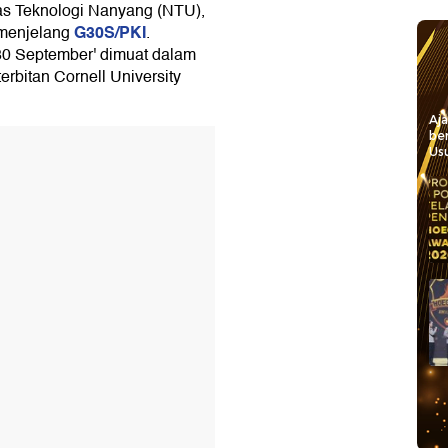
tas Teknologi Nanyang (NTU),
G30S/PKI
 menjelang
.
30 September' dimuat dalam
erbitan Cornell University
Aj
be
Usu