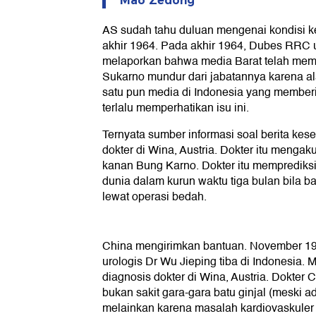
Mao Zedong
AS sudah tahu duluan mengenai kondisi k
akhir 1964. Pada akhir 1964, Dubes RRC
melaporkan bahwa media Barat telah mem
Sukarno mundur dari jabatannya karena a
satu pun media di Indonesia yang memberit
terlalu memperhatikan isu ini.
Ternyata sumber informasi soal berita kes
dokter di Wina, Austria. Dokter itu menga
kanan Bung Karno. Dokter itu memprediks
dunia dalam kurun waktu tiga bulan bila bat
lewat operasi bedah.
China mengirimkan bantuan. November 196
urologis Dr Wu Jieping tiba di Indonesia. 
diagnosis dokter di Wina, Austria. Dokte
bukan sakit gara-gara batu ginjal (meski a
melainkan karena masalah kardiovaskuler