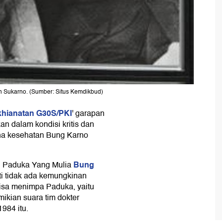
en Sukarno. (Sumber: Situs Kemdikbud)
hianatan G30S/PKI
' garapan
an dalam kondisi kritis dan
na kesehatan Bung Karno
Bung
n Paduka Yang Mulia
rti tidak ada kemungkinan
isa menimpa Paduka, yaitu
ikian suara tim dokter
1984 itu.