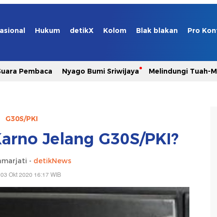
asional
Hukum
detikX
Kolom
Blak blakan
Pro Kon
Suara Pembaca
Nyago Bumi Sriwijaya
Melindungi Tuah-
G30S/PKI
Karno Jelang G30S/PKI?
marjati -
detikNews
 03 Okt 2020 16:17 WIB