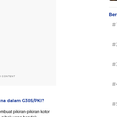
Ber
#
#
#
H CONTENT
#
ina dalam G30S/PKI?
#
buat pikiran-pikiran kotor