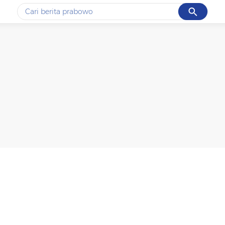
Cancel
Yang sedang ramai dicari
#1
gempa hari ini
#2
gempa
#3
prabowo
#4
iran
#5
demo
Promoted
Terakhir yang dicari
Loading...