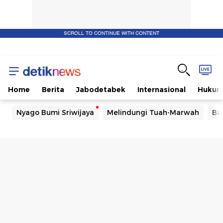
SCROLL TO CONTINUE WITH CONTENT
Home
Berita
Jabodetabek
Internasional
Huku
Nyago Bumi Sriwijaya
Melindungi Tuah-Marwah
Ba