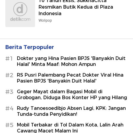
10 Tahun Eksis, SukkhaCitta
Resmikan Butik Kedua di Plaza
Indonesia
Wolipop
Berita Terpopuler
#1
Dokter yang Hina Pasien BPJS 'Banyakin Duit
Halal' Minta Maaf: Mohon Ampun
#2
RS Pusri Palembang Pecat Dokter Viral Hina
Pasien BPJS 'Banyakin Duit Halal'
#3
Geger Mayat dalam Bagasi Mobil di
Grobogan, Diduga Bos Konter HP yang Hilang
#4
Rudy Tanoesoedibjo Absen Lagi, KPK: Jangan
Tunda-tunda Penyidikan!
#5
Mobil Terbakar di Tol Dalam Kota, Lalin Arah
Cawang Macet Malam Ini