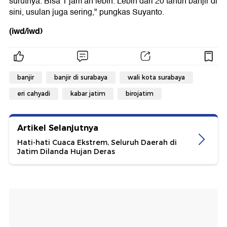
surutnya. Bisa 1 jam an lebih. Lebih dari 20 tahun banjir di
sini, usulan juga sering," pungkas Suyanto.
(iwd/iwd)
banjir
banjir di surabaya
wali kota surabaya
eri cahyadi
kabar jatim
birojatim
Artikel Selanjutnya
Hati-hati Cuaca Ekstrem, Seluruh Daerah di
Jatim Dilanda Hujan Deras