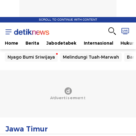
SCROLL TO CONTINUE WITH CONTENT
Home
Berita
Jabodetabek
Internasional
Huku
Nyago Bumi Sriwijaya
Melindungi Tuah-Marwah
Ban
Jawa Timur