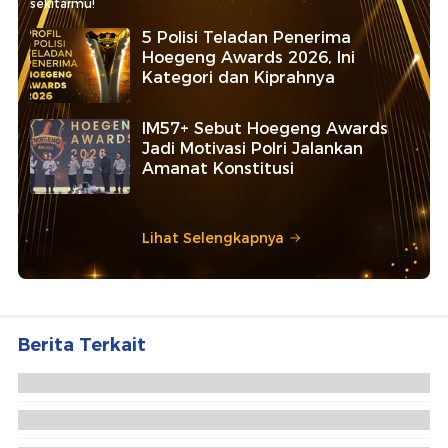
sekitarmu!
5 Polisi Teladan Penerima
Hoegeng Awards 2026, Ini
Kategori dan Kiprahnya
IM57+ Sebut Hoegeng Awards
Jadi Motivasi Polri Jalankan
Amanat Konstitusi
Lihat Selengkapnya
Berita Terkait
Ibu di Ngawi Ditemukan Tewas Bersimbah Darah,
Diduga Dibunuh Anak yang ODGJ
Dialog Bareng Petani di Ngawi, Ibas Tekankan