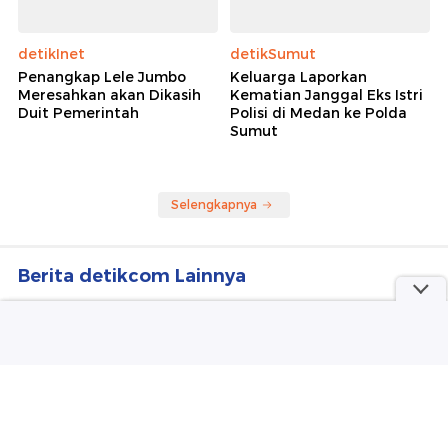
detikInet
detikSumut
Penangkap Lele Jumbo
Keluarga Laporkan
Meresahkan akan Dikasih
Kematian Janggal Eks Istri
Duit Pemerintah
Polisi di Medan ke Polda
Sumut
Selengkapnya
Berita detikcom Lainnya
Makin Banyak Orang RI Kerja Paruh
Waktu, Kini Tembus 38,41 Juta
detikFinance