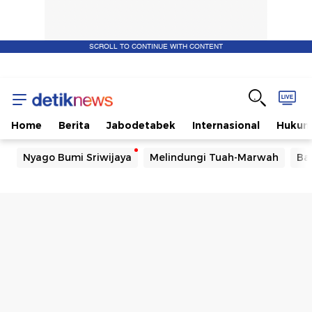
SCROLL TO CONTINUE WITH CONTENT
Home
Berita
Jabodetabek
Internasional
Huku
Nyago Bumi Sriwijaya
Melindungi Tuah-Marwah
Ba