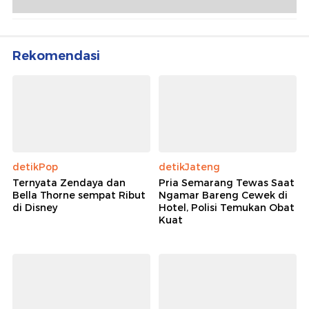
Pentingnya Kedaulatan Pangan
Mengenal Ngawi Lebih Jauh: Ikon, Wisata hingga
Kuliner Khas
Rekomendasi
detikPop
detikJateng
Ternyata Zendaya dan
Pria Semarang Tewas Saat
Bella Thorne sempat Ribut
Ngamar Bareng Cewek di
di Disney
Hotel, Polisi Temukan Obat
Kuat