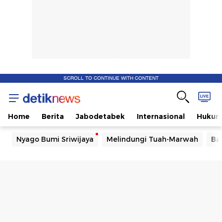
SCROLL TO CONTINUE WITH CONTENT
Home
Berita
Jabodetabek
Internasional
Huku
Nyago Bumi Sriwijaya
Melindungi Tuah-Marwah
Ba