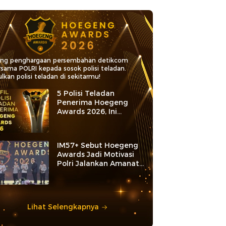
ang penghargaan persembahan detikcom
rsama POLRI kepada sosok polisi teladan.
lkan polisi teladan di sekitarmu!
5 Polisi Teladan
Penerima Hoegeng
Awards 2026, Ini
Kategori dan Kiprahnya
IM57+ Sebut Hoegeng
Awards Jadi Motivasi
Polri Jalankan Amanat
Konstitusi
Lihat Selengkapnya