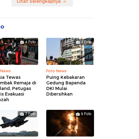
Lihat Selengkapnya
to
4 Foto
3 Foto
 News
Foto News
sia Tewas
Puing Kebakaran
embak Remaja di
Gedung Bapenda
land, Petugas
DKI Mulai
is Evakuasi
Dibersihkan
azah
7 Foto
9 Foto