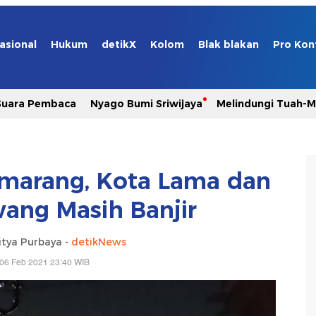
asional
Hukum
detikX
Kolom
Blak blakan
Pro Kon
Suara Pembaca
Nyago Bumi Sriwijaya
Melindungi Tuah-
Semarang, Kota Lama dan
wang Masih Banjir
itya Purbaya -
detikNews
 06 Feb 2021 23:40 WIB