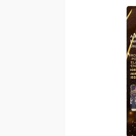
Aj
be
Usu