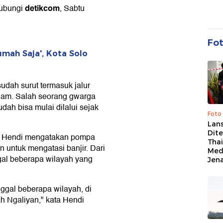
detikcom
ihubungi
, Sabtu
Fo
mah Saja', Kota Solo
udah surut termasuk jalur
alam. Salah seorang gwarga
ah bisa mulai dilalui sejak
Foto
Lan
Dit
au Hendi mengatakan pompa
Thai
n untuk mengatasi banjir. Dari
Med
ggal beberapa wilayah yang
Jen
ggal beberapa wilayah, di
 Ngaliyan," kata Hendi