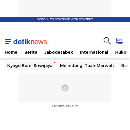
SCROLL TO CONTINUE WITH CONTENT
Home
Berita
Jabodetabek
Internasional
Huku
Nyago Bumi Sriwijaya
Melindungi Tuah-Marwah
Ban
ADVERTISEMENT