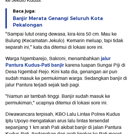
ke Jekulo Kudus.
Baca juga:
Banjir Merata Genangi Seluruh Kota
Pekalongan
"Sampai lutut orang dewasa, kira-kira 50 cm. Mau ke
Bulung (Kecamatan Jekulo). Kemarin meluap, tapi tidak
separah ini," kata dia ditemui di lokasi sore ini.
jalur
Warga Ngembarejo, Sakroni, menambahkan
Pantura Kudus-Pati banjir
karena luapan Sungai Piji di
Desa Ngembal Rejo. Kini kata dia, genangan air pun
sudah masuk ke permukiman warga. Sedangkan banjir di
jalur Pantura terjadi sejak tadi pagi.
"Namun air tambah tinggi. Banjir sudah masuk ke
permukiman," ucapnya ditemui di lokasi sore ini.
Diwawancara terpisah, KBO Lalu Lintas Polres Kudus
Iptu Upoyo mengatakan arus lalu lintas tersendat
sepanjang 1 km arah Pati akibat banjir di jalan Pantura
Kudus-Pati. Sedangkan dari arah lingkar ke Pati macet