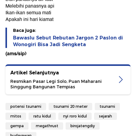
Melebihi panasnya api
Ikan-ikan semua mati
Apakah ini hari kiamat
Baca juga:
Bawaslu Sebut Rebutan Jargon 2 Paslon di
Wonogiri Bisa Jadi Sengketa
(ams/sip)
Artikel Selanjutnya
Resmikan Pasar Legi Solo, Puan Maharani
Singgung Bangunan Tempias
potensi tsunami
tsunami 20 meter
tsunami
mitos
ratu kidul
nyi roro kidul
sejarah
gempa
megathrust
birojatengdiy
budayawan