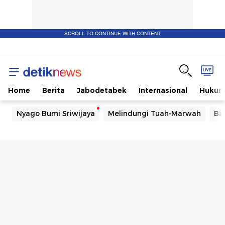
SCROLL TO CONTINUE WITH CONTENT
Home
Berita
Jabodetabek
Internasional
Huku
Nyago Bumi Sriwijaya
Melindungi Tuah-Marwah
Ba