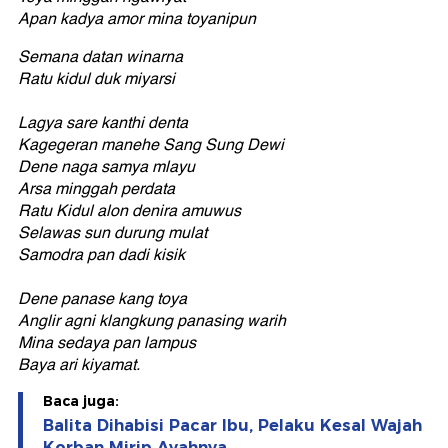
Apan kadya amor mina toyanipun
Semana datan winarna
Ratu kidul duk miyarsi
Lagya sare kanthi denta
Kagegeran manehe Sang Sung Dewi
Dene naga samya mlayu
Arsa minggah perdata
Ratu Kidul alon denira amuwus
Selawas sun durung mulat
Samodra pan dadi kisik
Dene panase kang toya
Anglir agni klangkung panasing warih
Mina sedaya pan lampus
Baya ari kiyamat.
Baca juga:
Balita Dihabisi Pacar Ibu, Pelaku Kesal Wajah
Korban Mirip Ayahnya