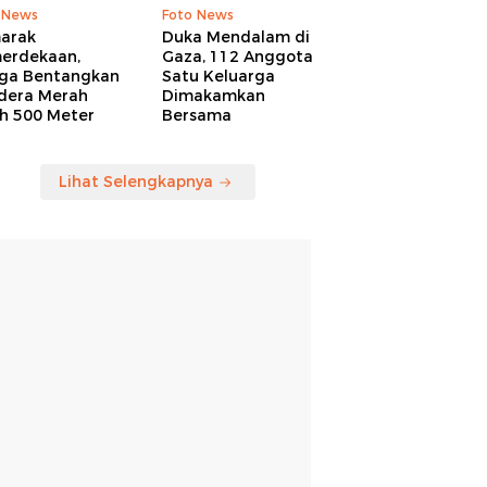
 News
Foto News
arak
Duka Mendalam di
erdekaan,
Gaza, 112 Anggota
ga Bentangkan
Satu Keluarga
dera Merah
Dimakamkan
ih 500 Meter
Bersama
Lihat Selengkapnya