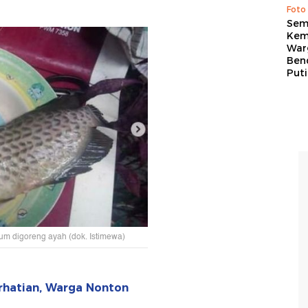
Foto
Sem
Kem
War
Ben
Put
um digoreng ayah (dok. Istimewa)
rhatian, Warga Nonton