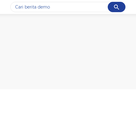
Cancel
Yang sedang ramai dicari
#1
piala presiden 2026
#2
prabowo
#3
gempa hari ini
#4
demo
#5
iran
Promoted
Terakhir yang dicari
Loading...