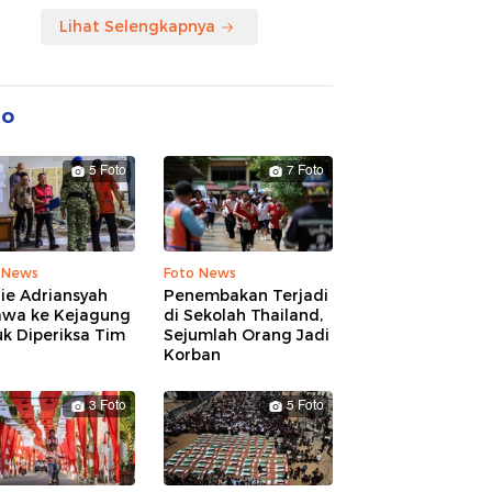
Lihat Selengkapnya
to
5 Foto
7 Foto
 News
Foto News
ie Adriansyah
Penembakan Terjadi
awa ke Kejagung
di Sekolah Thailand,
k Diperiksa Tim
Sejumlah Orang Jadi
Korban
3 Foto
5 Foto