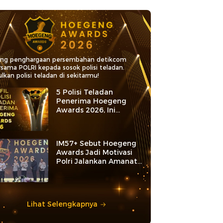
ang penghargaan persembahan detikcom
rsama POLRI kepada sosok polisi teladan.
lkan polisi teladan di sekitarmu!
5 Polisi Teladan
Penerima Hoegeng
Awards 2026, Ini
Kategori dan Kiprahnya
IM57+ Sebut Hoegeng
Awards Jadi Motivasi
Polri Jalankan Amanat
Konstitusi
Lihat Selengkapnya