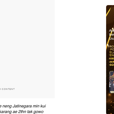
Aj
be
Usu
H CONTENT
 neng Jatinegara min kui
karang ae 2thn tak gowo