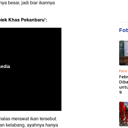
ya besar, jadi biar ikannya
piek Khas Pekanbaru':
Fo
Foto
Febr
Dib
untu
9
las merawat ikan tersebut.
 dan kelabang, ayahnya hanya