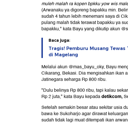
muleh malah ra kopen bpkku yow wis male
(Arwanaku ya digoreng bapakku min. Belin
sudah 4 tahun lebih menemani saya di Ci
pulang malah tidak terawat bapakku ya s
bapakku," kata Bayu yang dikutip akun @so
Baca juga:
Tragis! Pemburu Musang Tewas 
di Magelang
Melalui akun @mas_bayu_oky, Bayu mengat
Cikarang, Bekasi. Dia mengisahkan ikan arw
Jatinegara seharga Rp 800 ribu.
"Dulu belinya Rp 800 ribu, tapi kalau seka
detikcom,
Rp 2 juta," kata Bayu kepada
Se
Setelah semakin besar atau sekitar usia du
bawa ke Sukoharjo agar dirawat keluarga
sudah tidak lagi muat ditempati ikan arwa