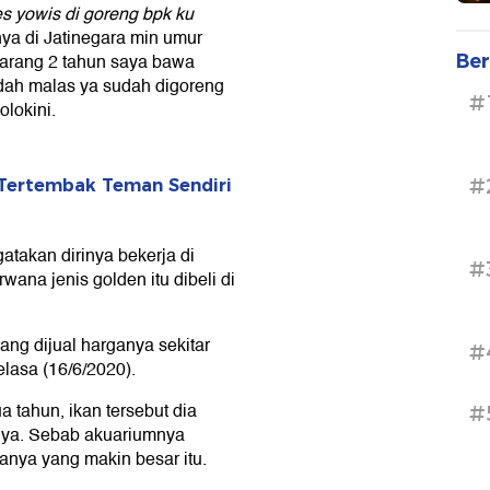
s yowis di goreng bpk ku
ya di Jatinegara min umur
karang 2 tahun saya bawa
Ber
udah malas ya sudah digoreng
#
lokini.
#
Tertembak Teman Sendiri
akan dirinya bekerja di
#
ana jenis golden itu dibeli di
rang dijual harganya sekitar
#
lasa (16/6/2020).
a tahun, ikan tersebut dia
#
nya. Sebab akuariumnya
nanya yang makin besar itu.