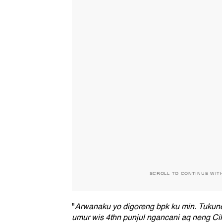
SCROLL TO CONTINUE WIT
"
Arwanaku yo digoreng bpk ku min. Tukune
umur wis 4thn punjul ngancani aq neng Ci