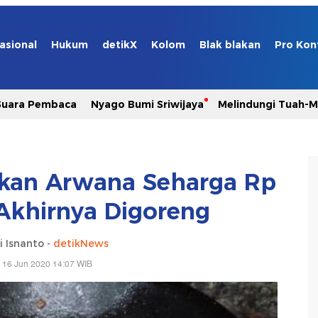
asional
Hukum
detikX
Kolom
Blak blakan
Pro Kon
Suara Pembaca
Nyago Bumi Sriwijaya
Melindungi Tuah-
 Ikan Arwana Seharga Rp
 Akhirnya Digoreng
i Isnanto -
detikNews
 16 Jun 2020 14:07 WIB