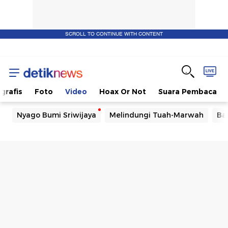
SCROLL TO CONTINUE WITH CONTENT
ografis
Foto
Video
Hoax Or Not
Suara Pembaca
Nyago Bumi Sriwijaya
Melindungi Tuah-Marwah
Ba