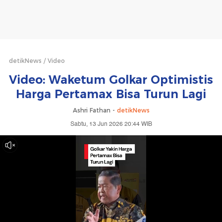
detikNews
Video
Video: Waketum Golkar Optimistis
Harga Pertamax Bisa Turun Lagi
Ashri Fathan -
detikNews
Sabtu, 13 Jun 2026 20:44 WIB