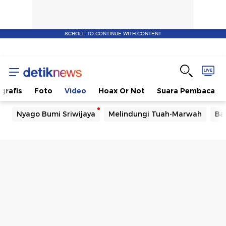
SCROLL TO CONTINUE WITH CONTENT
ografis
Foto
Video
Hoax Or Not
Suara Pembaca
Nyago Bumi Sriwijaya
Melindungi Tuah-Marwah
Ba