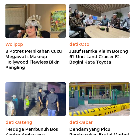
Wolipop
detikOto
8 Potret Pernikahan Cucu
Jusuf Hamka Klaim Borong
Megawati, Makeup
61 Unit Land Cruiser FJ,
Hollywood Flawless Bikin
Begini Kata Toyota
Pangling
detikJateng
detikJabar
Terduga Pembunuh Bos
Dendam yang Picu
Konter Ambarawa
Pembacokan Brutal Marbot