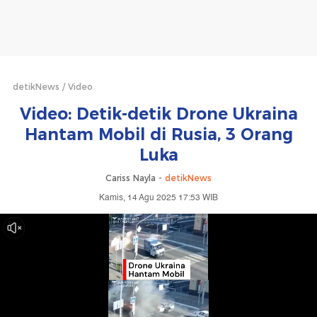
detikNews
Video
Video: Detik-detik Drone Ukraina
Hantam Mobil di Rusia, 3 Orang
Luka
Cariss Nayla -
detikNews
Kamis, 14 Agu 2025 17:53 WIB