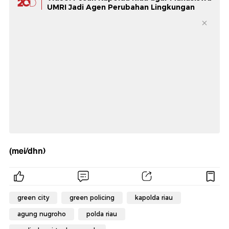
UMRI Jadi Agen Perubahan Lingkungan
(mei/dhn)
green city
green policing
kapolda riau
agung nugroho
polda riau