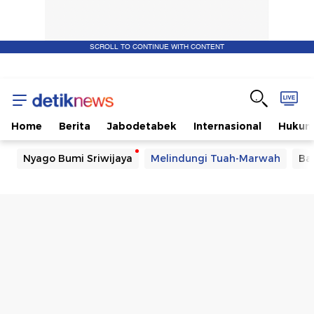
SCROLL TO CONTINUE WITH CONTENT
Home
Berita
Jabodetabek
Internasional
Huku
Nyago Bumi Sriwijaya
Melindungi Tuah-Marwah
Ba