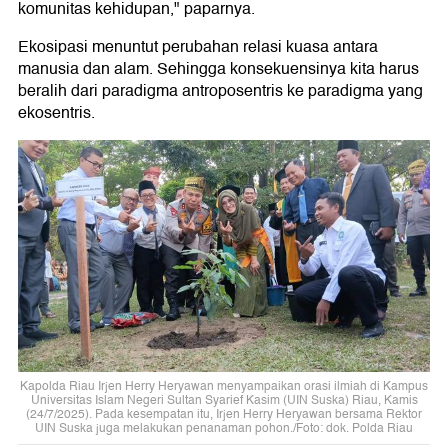
komunitas kehidupan," paparnya.
Ekosipasi menuntut perubahan relasi kuasa antara
manusia dan alam. Sehingga konsekuensinya kita harus
beralih dari paradigma antroposentris ke paradigma yang
ekosentris.
Kapolda Riau Irjen Herry Heryawan menyampaikan orasi ilmiah di Kampus
Universitas Islam Negeri Sultan Syarief Kasim (UIN Suska) Riau, Kamis
(24/7/2025). Pada kesempatan itu, Irjen Herry Heryawan bersama Rektor
UIN Suska juga melakukan penanaman pohon./Foto: dok. Polda Riau