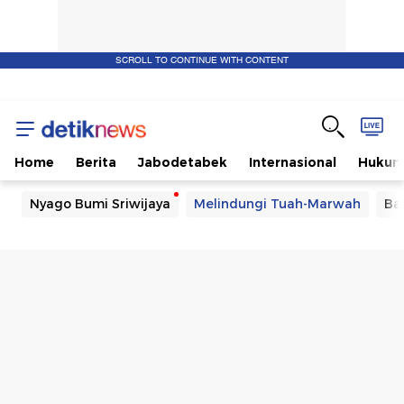
SCROLL TO CONTINUE WITH CONTENT
Home
Berita
Jabodetabek
Internasional
Huku
Nyago Bumi Sriwijaya
Melindungi Tuah-Marwah
Ba