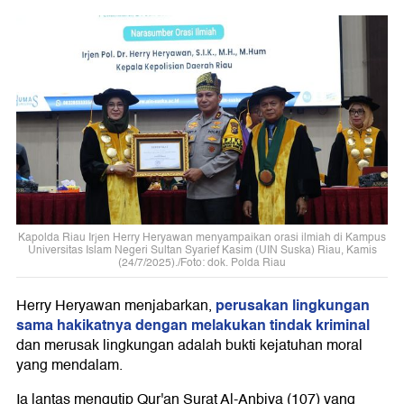
Kapolda Riau Irjen Herry Heryawan menyampaikan orasi ilmiah di Kampus
Universitas Islam Negeri Sultan Syarief Kasim (UIN Suska) Riau, Kamis
(24/7/2025)./Foto: dok. Polda Riau
perusakan lingkungan
Herry Heryawan menjabarkan,
sama hakikatnya dengan melakukan tindak kriminal
dan merusak lingkungan adalah bukti kejatuhan moral
yang mendalam.
Ia lantas mengutip Qur'an Surat Al-Anbiya (107) yang