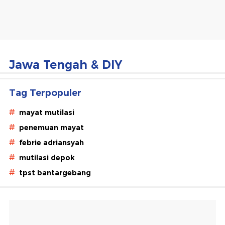
Tengah
Hari
Ini
Jawa Tengah & DIY
Tag Terpopuler
#
mayat mutilasi
#
penemuan mayat
#
febrie adriansyah
#
mutilasi depok
#
tpst bantargebang