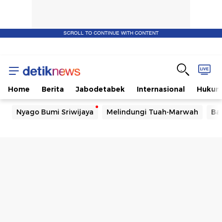
SCROLL TO CONTINUE WITH CONTENT
Info
Berita
Home
Berita
Jabodetabek
Internasional
Huku
Lokal
Nyago Bumi Sriwijaya
Melindungi Tuah-Marwah
Ba
Yogyakarta
dan
Jawa