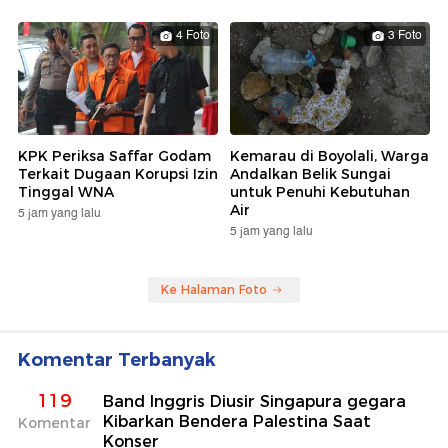
4 Foto
3 Foto
KPK Periksa Saffar Godam
Kemarau di Boyolali, Warga
Terkait Dugaan Korupsi Izin
Andalkan Belik Sungai
Tinggal WNA
untuk Penuhi Kebutuhan
Air
5 jam yang lalu
5 jam yang lalu
Ke Halaman Foto
Komentar Terbanyak
119
Band Inggris Diusir Singapura gegara
Kibarkan Bendera Palestina Saat
Komentar
Konser