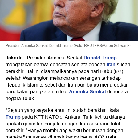
Presiden Amerika Serikat Donald Trump (Foto: REUTERS/Aaron Schwartz)
Jakarta
Donald Trump
-
Presiden Amerika Serikat
Iran
mengatakan bahwa gencatan senjata dengan
sudah
berakhir. Hal ini disampaikannya pada hari Rabu (8/7)
setelah Washington melancarkan serangan terhadap
Republik Islam tersebut dan Iran pun balas menargetkan
Amerika Serikat
pangkalan-pangkalan militer
di negara-
negara Teluk.
"Sejauh yang saya ketahui, ini sudah berakhir," kata
Trump
pada KTT NATO di Ankara, Turki ketika ditanya
apakah gencatan senjata dengan Iran sekarang telah
berakhir. "Hanya membuang waktu berurusan dengan
mereka," cetusnya, dilansir kantor berita
AFP,
Rabu