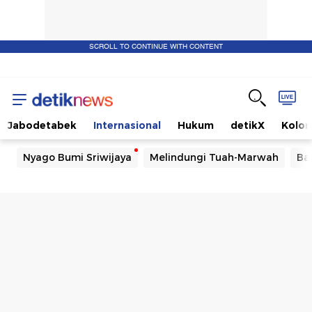
SCROLL TO CONTINUE WITH CONTENT
Jabodetabek
Internasional
Hukum
detikX
Kolo
Nyago Bumi Sriwijaya
Melindungi Tuah-Marwah
Ba